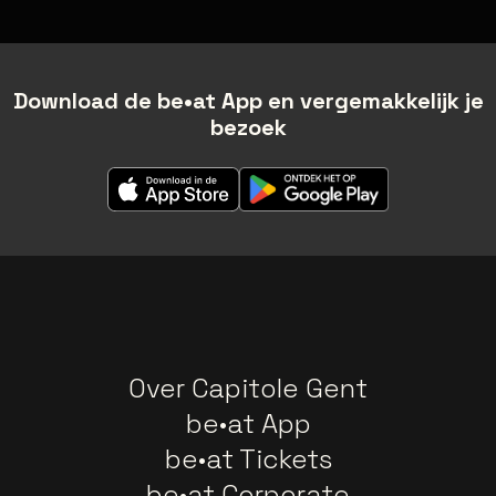
Download de be•at App en vergemakkelijk je
bezoek
Over Capitole Gent
be•at App
be•at Tickets
be•at Corporate