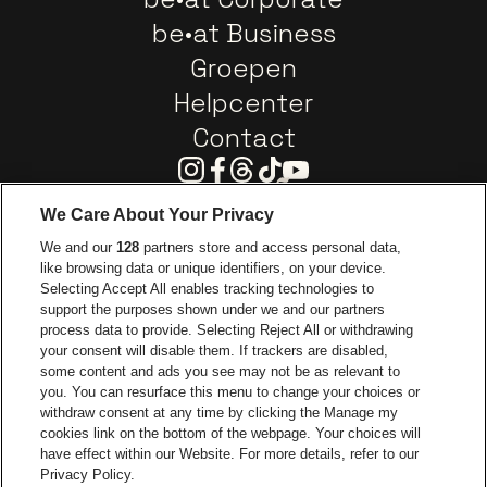
be•at Business
Groepen
Helpcenter
Contact
Instagram
Facebook
Threads
Tiktok
Youtube
We Care About Your Privacy
Ga naar de website van Europcar
We and our
128
partners store and access personal data,
Ga naar de webs
like browsing data or unique identifiers, on your device.
Selecting Accept All enables tracking technologies to
Ga naar de website van Re
support the purposes shown under we and our partners
Ga naar de website van Coca-Cola
Ga naar de 
process data to provide. Selecting Reject All or withdrawing
your consent will disable them. If trackers are disabled,
Ga naar de website van Champagne Pomm
some content and ads you see may not be as relevant to
Ga naar de website van
you. You can resurface this menu to change your choices or
withdraw consent at any time by clicking the Manage my
Ga naar de webs
Ga naar de website van Het logo van Li
Ga naar de website v
cookies link on the bottom of the webpage. Your choices will
Capitole Gent is een deel van
be•at
Ga naar de
have effect within our Website. For more details, refer to our
Capitole Gent
Privacy Policy.