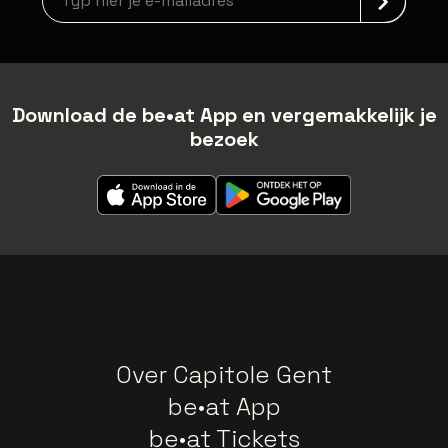
Download de be•at App en vergemakkelijk je
bezoek
Over Capitole Gent
be•at App
be•at Tickets