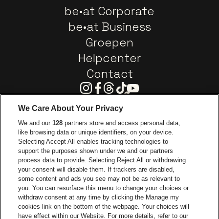
be•at Corporate
be•at Business
Groepen
Helpcenter
Contact
Instagram
Facebook
Threads
Tiktok
Youtube
We Care About Your Privacy
Ga naar de website van Europcar
We and our
128
partners store and access personal data,
Ga naar de webs
like browsing data or unique identifiers, on your device.
Selecting Accept All enables tracking technologies to
Ga naar de website van Re
support the purposes shown under we and our partners
Ga naar de website van Coca-Cola
Ga naar de 
process data to provide. Selecting Reject All or withdrawing
your consent will disable them. If trackers are disabled,
Ga naar de website van Champagne Pomm
some content and ads you see may not be as relevant to
Ga naar de website van
you. You can resurface this menu to change your choices or
withdraw consent at any time by clicking the Manage my
Ga naar de webs
Ga naar de website van Het logo van Li
Ga naar de website v
cookies link on the bottom of the webpage. Your choices will
Capitole Gent is een deel van
be•at
Ga naar de
have effect within our Website. For more details, refer to our