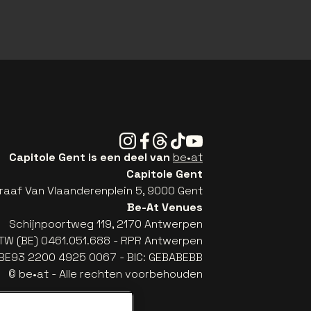
Instagram
Facebook
Threads
Tiktok
Youtube
Capitole Gent is een deel van
be•at
Capitole Gent
raaf Van Vlaanderenplein 5, 9000 Gent
Be-At Venues
Schijnpoortweg 119, 2170 Antwerpen
TW (BE) 0461.051.688 - RPR Antwerpen
: BE93 2200 4925 0067 - BIC: GEBABEBB
© be•at - Alle rechten voorbehouden