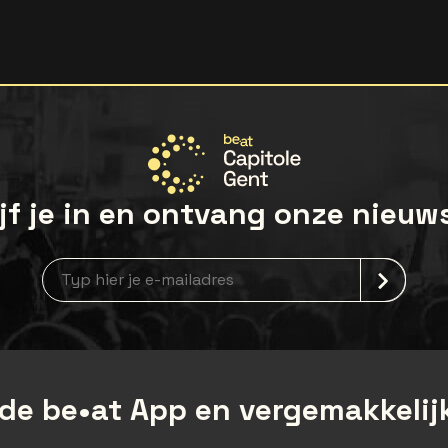
jf je in en ontvang onze nieuw
Nieuwsbrief aanmelding
de be•at App en vergemakkelijk