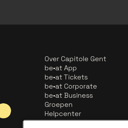
Over Capitole Gent
be•at App
be•at Tickets
be•at Corporate
be•at Business
Groepen
Helpcenter
Contact