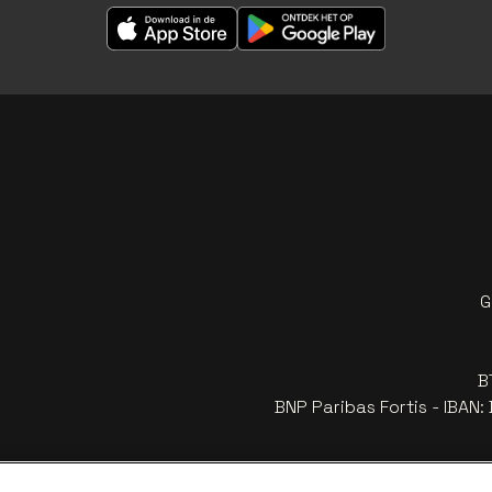
G
B
BNP Paribas Fortis - IBAN