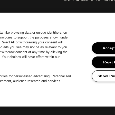
, like browsing data or unique identifiers, on
chnologies to support the purposes shown under
Reject All or withdrawing your consent will
and ads you see may not be as relevant to you.
Accept
 withdraw consent at any time by clicking the
Your choices will have effect within our
car
Ga naar de
Ga naar de website van Coca-Cola
naar de website van Jupiler
Ga 
Reject
Ga n
Ga naar de website van Het logo van Li
Ga naar de 
ar de website van Het logo van Jameson in offwhite
Ga
Show Pu
files for personalised advertising. Personalised
surement, audience research and services
roclaimer
Cookies
Manage my cookies
Privacy
Algemene voorwaard