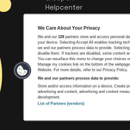
Helpcenter
Contact
We Care About Your Privacy
We and our
128
partners store and access personal data
your device. Selecting Accept All enables tracking te
we and our partners process data to provide. Selecting 
disable them. If trackers are disabled, some content 
You can resurface this menu to change your choices or
Manage my cookies link on the bottom of the webpage. 
Ga naar de website van Europ
Ga 
Website. For more details, refer to our Privacy Policy.
We and our partners process data to provide:
Ga na
Store and/or access information on a device. Create pro
advertising and content, advertising and content mea
development.
List of Partners (vendors)
P