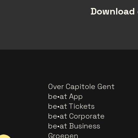
Download 
Over Capitole Gent
be•at App
be•at Tickets
be•at Corporate
be•at Business
Groepen