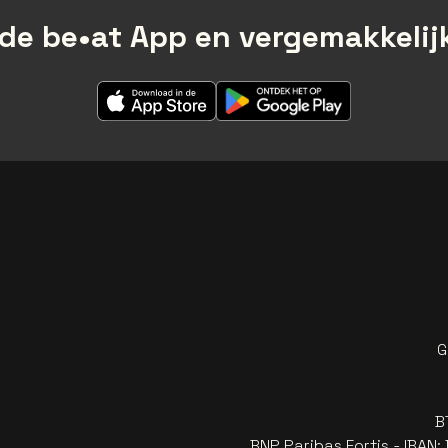
de be•at App en vergemakkelijk
G
B
BNP Paribas Fortis - IBAN