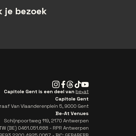
 je bezoek
Instagram
Facebook
Threads
Tiktok
Youtube
Capitole Gent is een deel van
be•at
Capitole Gent
raaf Van Vlaanderenplein 5, 9000 Gent
Be-At Venues
Schijnpoortweg 119, 2170 Antwerpen
TW (BE) 0461.051.688 - RPR Antwerpen
: BE93 2200 4925 0067 - BIC: GEBABEBB