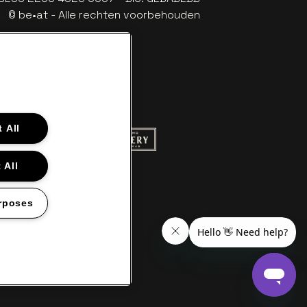
© be•at - Alle rechten voorbehouden
 All
 website van Red Bull
Ga naar de website van Champagne Pom
naar de website van Het logo van Aperol
 All
aar de website van Nieuwsblad
llet in off-white
website van Croky
 naar de website van Lotto
rposes
en