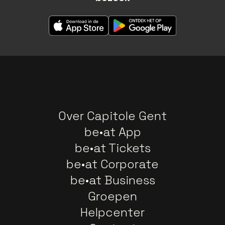
Over Capitole Gent
be•at App
be•at Tickets
be•at Corporate
be•at Business
Groepen
Helpcenter