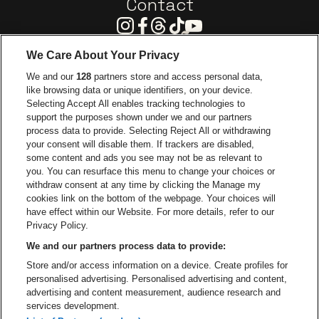
Contact
Instagram
Facebook
Threads
Tiktok
Youtube
We Care About Your Privacy
Ga naar de website van Europcar
We and our
128
partners store and access personal data,
Ga naar de webs
like browsing data or unique identifiers, on your device.
Selecting Accept All enables tracking technologies to
Ga naar de website van Re
support the purposes shown under we and our partners
Ga naar de website van Coca-Cola
Ga naar de 
process data to provide. Selecting Reject All or withdrawing
your consent will disable them. If trackers are disabled,
Ga naar de website van Champagne Pomm
some content and ads you see may not be as relevant to
Ga naar de website van
you. You can resurface this menu to change your choices or
withdraw consent at any time by clicking the Manage my
Ga naar de webs
Ga naar de website van Het logo van Li
Ga naar de website v
cookies link on the bottom of the webpage. Your choices will
Capitole Gent is een deel van
be•at
Ga naar de
have effect within our Website. For more details, refer to our
Capitole Gent
Privacy Policy.
Graaf Van Vlaanderenplein 5, 9000 Gent
We and our partners process data to provide:
Be-At Venues
Store and/or access information on a device. Create profiles for
Schijnpoortweg 119, 2170 Antwerpen
personalised advertising. Personalised advertising and content,
BTW (BE) 0461.051.688 - RPR Antwerpen
advertising and content measurement, audience research and
BNP Paribas Fortis - IBAN: BE93 2200 4925 0067 - BIC:
services development.