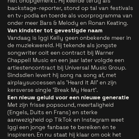
niet onopgemerkt. Hij keerde terug als
backstage-reporter, stond op tal van festivals
en tv-podia en toerde als voorprogramma van
onder meer Bars & Melody en Ronan Keating.
Van kindster tot gevestigde naam
Vandaag is Iggi Kelly geen onbekende meer in
de muziekwereld. Hij tekende als jongste
songwriter ooit een contract bij Warner
Chappell Music en een jaar later volgde een
artiestencontract bij Universal Music Group.
Sindsdien levert hij song na song af, met
airplaysuccessen als 'Heard it All' en zijn
kersverse single 'Break My Heart'.
Een nieuw geluid voor een nieuwe generatie
Met zijn frisse popsound, meertaligheid
(Engels, Duits en Frans) en sterke
aanwezigheid op TikTok en Instagram weet
Iggi een jonge fanbase te bereiken én te
inspireren. En nu staat hij klaar om ook het