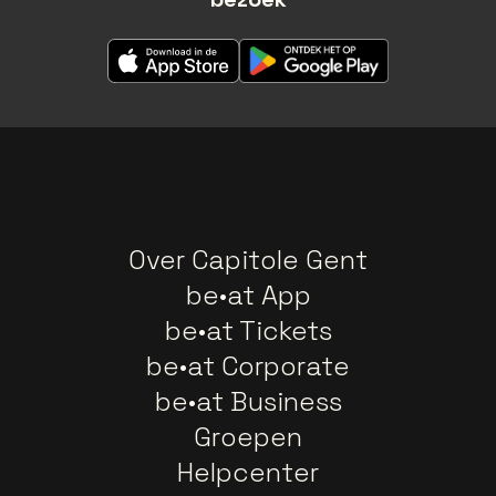
Over Capitole Gent
be•at App
be•at Tickets
be•at Corporate
be•at Business
Groepen
Helpcenter