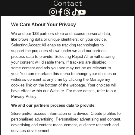
Contact
Instagram
Facebook
Threads
Tiktok
Youtube
We Care About Your Privacy
Ga naar de website van Europcar
We and our
128
partners store and access personal data,
Ga naar de webs
like browsing data or unique identifiers, on your device.
Selecting Accept All enables tracking technologies to
Ga naar de website van Re
support the purposes shown under we and our partners
Ga naar de website van Coca-Cola
Ga naar de 
process data to provide. Selecting Reject All or withdrawing
your consent will disable them. If trackers are disabled,
Ga naar de website van Champagne Pomm
some content and ads you see may not be as relevant to
Ga naar de website van
you. You can resurface this menu to change your choices or
withdraw consent at any time by clicking the Manage my
Ga naar de webs
Ga naar de website van Het logo van Li
Ga naar de website v
cookies link on the bottom of the webpage. Your choices will
Capitole Gent is een deel van
be•at
Ga naar de
have effect within our Website. For more details, refer to our
Capitole Gent
Privacy Policy.
Graaf Van Vlaanderenplein 5, 9000 Gent
We and our partners process data to provide:
Be-At Venues
Store and/or access information on a device. Create profiles for
Schijnpoortweg 119, 2170 Antwerpen
personalised advertising. Personalised advertising and content,
BTW (BE) 0461.051.688 - RPR Antwerpen
advertising and content measurement, audience research and
BNP Paribas Fortis - IBAN: BE93 2200 4925 0067 - BIC:
services development.