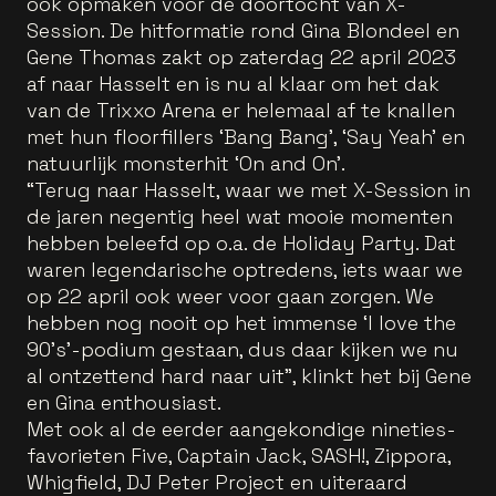
ook opmaken voor de doortocht van X-
Session. De hitformatie rond Gina Blondeel en
Gene Thomas zakt op zaterdag 22 april 2023
af naar Hasselt en is nu al klaar om het dak
van de Trixxo Arena er helemaal af te knallen
met hun floorfillers ‘Bang Bang’, ‘Say Yeah’ en
natuurlijk monsterhit ‘On and On’.
“Terug naar Hasselt, waar we met X-Session in
de jaren negentig heel wat mooie momenten
hebben beleefd op o.a. de Holiday Party. Dat
waren legendarische optredens, iets waar we
op 22 april ook weer voor gaan zorgen. We
hebben nog nooit op het immense ‘I love the
90’s’-podium gestaan, dus daar kijken we nu
al ontzettend hard naar uit", klinkt het bij Gene
en Gina enthousiast.
Met ook al de eerder aangekondige nineties-
favorieten Five, Captain Jack, SASH!, Zippora,
Whigfield, DJ Peter Project en uiteraard