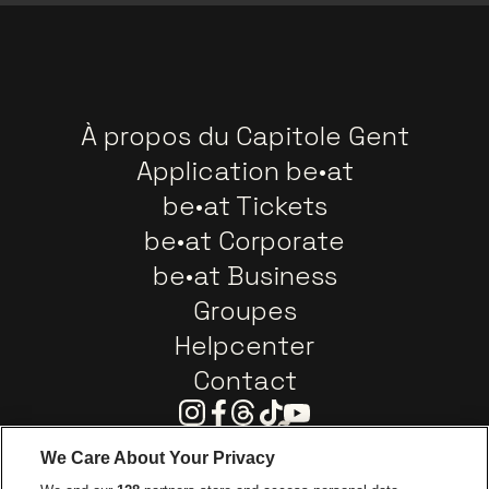
À propos du Capitole Gent
Application be•at
be•at Tickets
be•at Corporate
be•at Business
Groupes
Helpcenter
Contact
Instagram
Facebook
Threads
Tiktok
Youtube
We Care About Your Privacy
Visitez le site de Europcar