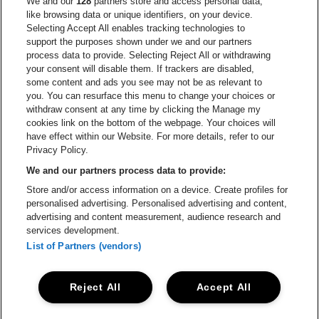
We and our
128
partners store and access personal data,
Visitez le site d
like browsing data or unique identifiers, on your device.
Selecting Accept All enables tracking technologies to
Visitez le site de Red Bull
support the purposes shown under we and our partners
Visitez le site de Coca-Cola
Visitez le si
process data to provide. Selecting Reject All or withdrawing
your consent will disable them. If trackers are disabled,
Visitez le site de Champagne Pommery
some content and ads you see may not be as relevant to
Visitez le site de Le l
you. You can resurface this menu to change your choices or
withdraw consent at any time by clicking the Manage my
Visitez le site d
Visitez le site de Le logo Lillet en blan
Visitez le site de Crok
cookies link on the bottom of the webpage. Your choices will
Capitole Gent fait partie de
be•at
Visitez le s
have effect within our Website. For more details, refer to our
Capitole Gent
Privacy Policy.
Graaf Van Vlaanderenplein 5, 9000 Gand
We and our partners process data to provide:
Be-At Venues
Store and/or access information on a device. Create profiles for
Schijnpoortweg 119, 2170 Anvers
personalised advertising. Personalised advertising and content,
BTW (BE) 0461.051.688 - RPR Antwerpen
advertising and content measurement, audience research and
BNP Paribas Fortis - IBAN: BE93 2200 4925 0067 - BIC:
services development.
GEBABEBB
List of Partners (vendors)
© be•at - Tous droits réservés
Reject All
Accept All
Proclaimer
Cookies
Manage my cookies
Privacy