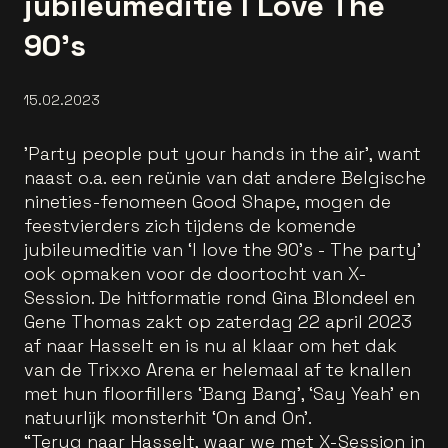
jubileumeditie I Love The
90's
15.02.2023
'Party people put your hands in the air', want
naast o.a. een reünie van dat andere Belgische
nineties-fenomeen Good Shape, mogen de
feestvierders zich tijdens de komende
jubileumeditie van ‘I love the 90’s - The party’
ook opmaken voor de doortocht van X-
Session. De hitformatie rond Gina Blondeel en
Gene Thomas zakt op zaterdag 22 april 2023
af naar Hasselt en is nu al klaar om het dak
van de Trixxo Arena er helemaal af te knallen
met hun floorfillers ‘Bang Bang’, ‘Say Yeah’ en
natuurlijk monsterhit ‘On and On’.
“Terug naar Hasselt, waar we met X-Session in