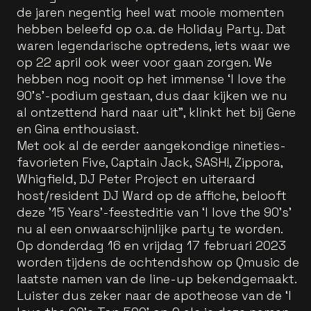
de jaren negentig heel wat mooie momenten
hebben beleefd op o.a. de Holiday Party. Dat
waren legendarische optredens, iets waar we
op 22 april ook weer voor gaan zorgen. We
hebben nog nooit op het immense ‘I love the
90’s’-podium gestaan, dus daar kijken we nu
al ontzettend hard naar uit", klinkt het bij Gene
en Gina enthousiast.
Met ook al de eerder aangekondige nineties-
favorieten Five, Captain Jack, SASH!, Zippora,
Whigfield, DJ Peter Project en uiteraard
host/resident DJ Ward op de affiche, belooft
deze ’15 Years’-feesteditie van ‘I love the 90’s’
nu al een onwaarschijnlijke party te worden.
Op donderdag 16 en vrijdag 17 februari 2023
worden tijdens de ochtendshow op Qmusic de
laatste namen van de line-up bekendgemaakt.
Luister dus zeker naar de apotheose van de ‘I