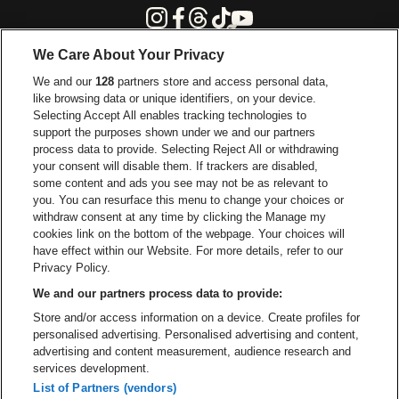
Instagram
Facebook
Threads
Tiktok
Youtube
We Care About Your Privacy
Ga naar de website van Europcar
We and our
128
partners store and access personal data,
Ga naar de webs
like browsing data or unique identifiers, on your device.
Selecting Accept All enables tracking technologies to
Ga naar de website van Re
support the purposes shown under we and our partners
Ga naar de website van Coca-Cola
Ga naar de 
process data to provide. Selecting Reject All or withdrawing
your consent will disable them. If trackers are disabled,
Ga naar de website van Champagne Pomm
some content and ads you see may not be as relevant to
Ga naar de website van
you. You can resurface this menu to change your choices or
withdraw consent at any time by clicking the Manage my
Ga naar de webs
Ga naar de website van Het logo van Li
Ga naar de website v
cookies link on the bottom of the webpage. Your choices will
Capitole Gent is een deel van
be•at
Ga naar de
have effect within our Website. For more details, refer to our
Capitole Gent
Privacy Policy.
Graaf Van Vlaanderenplein 5, 9000 Gent
We and our partners process data to provide:
Be-At Venues
Store and/or access information on a device. Create profiles for
Schijnpoortweg 119, 2170 Antwerpen
personalised advertising. Personalised advertising and content,
BTW (BE) 0461.051.688 - RPR Antwerpen
advertising and content measurement, audience research and
BNP Paribas Fortis - IBAN: BE93 2200 4925 0067 - BIC:
services development.
GEBABEBB
List of Partners (vendors)