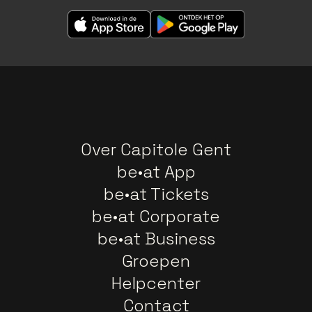
Over Capitole Gent
be•at App
be•at Tickets
be•at Corporate
be•at Business
Groepen
Helpcenter
Contact