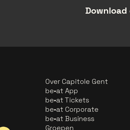
Download 
Over Capitole Gent
be•at App
be•at Tickets
be•at Corporate
be•at Business
Groepen