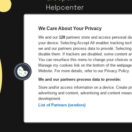
Helpcenter
Contact
We Care About Your Privacy
We and our
128
partners store and access personal data
your device. Selecting Accept All enables tracking te
we and our partners process data to provide. Selecting 
disable them. If trackers are disabled, some content 
You can resurface this menu to change your choices or
Manage my cookies link on the bottom of the webpage. 
Ga naar de website van Europ
Ga 
Website. For more details, refer to our Privacy Policy.
We and our partners process data to provide:
Ga na
Store and/or access information on a device. Create pro
advertising and content, advertising and content mea
development.
List of Partners (vendors)
P