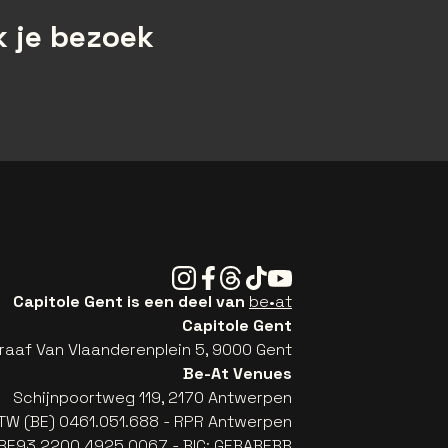
 je bezoek
Instagram
Facebook
Threads
Tiktok
Youtube
Capitole Gent is een deel van
be•at
Capitole Gent
raaf Van Vlaanderenplein 5, 9000 Gent
Be-At Venues
Schijnpoortweg 119, 2170 Antwerpen
TW (BE) 0461.051.688 - RPR Antwerpen
: BE93 2200 4925 0067 - BIC: GEBABEBB