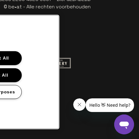
© be•at - Alle rechten voorbehouden
 All
 website van Red Bull
Ga naar de website van Champagne Pom
naar de website van Het logo van Aperol
 All
aar de website van Nieuwsblad
llet in off-white
website van Croky
 naar de website van Lotto
rposes
en