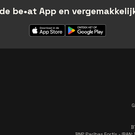
de be•at App en vergemakkelijk
G
B
BNP Paribas Fortis - IBAN