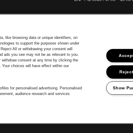
, like browsing data or unique identifiers, on
chnologies to support the purposes shown under
Reject All or withdrawing your consent will
and ads you see may not be as relevant to you.
Accept
 withdraw consent at any time by clicking the
Your choices will have effect within our
car
Ga naar de
Ga naar de website van Coca-Cola
naar de website van Jupiler
Ga 
Reject
Ga n
Ga naar de website van Het logo van Li
Ga naar de 
ar de website van Het logo van Jameson in offwhite
Ga
Show Pu
files for personalised advertising. Personalised
surement, audience research and services
roclaimer
Cookies
Manage my cookies
Privacy
Algemene voorwaard