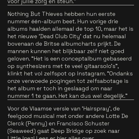
voor jullie zorg en steun."
Nothing But Thieves hebben hun eerste
nummer één-album beet. Hun vorige drie
albums haalden allemaal de top 10, maar het is
het nieuwe ‘Dead Club City’ dat nu helemaal
bovenaan de Britse albumcharts prijkt. De
mannen kunnen het blijkbaar zelf niet goed
geloven. “Het is een conceptalbum gebaseerd
op synthesizers met te veel gitaarsolo’s”,
klinkt het vol zelfspot op Instagram. “Ondanks
onze verwoede pogingen tot zelfsabotage is
het album er toch in geslaagd om naar
nummer 1 te gaan. Het kan dus wel degelijk.”
Voor de Vlaamse versie van ‘Hairspray’, de
feelgood musical met onder andere Lotte De
Clerck (Penny) en Francisco Schuster
(Seaweed) gaat Deep Bridge op zoek naar
Little Inez! Lees er hier alles over.