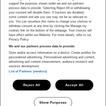
Ga naar de website van Re
support the purposes shown under we and our partners
Ga naar de website van Coca-Cola
Ga naar de 
process data to provide. Selecting Reject All or withdrawing
your consent will disable them. If trackers are disabled,
Ga naar de website van Champagne Pomm
some content and ads you see may not be as relevant to
Ga naar de website van
you. You can resurface this menu to change your choices or
withdraw consent at any time by clicking the Manage my
Ga naar de webs
Ga naar de website van Het logo van Li
Ga naar de website v
cookies link on the bottom of the webpage. Your choices will
Capitole Gent is een deel van
be•at
Ga naar de
have effect within our Website. For more details, refer to our
Capitole Gent
Privacy Policy.
Graaf Van Vlaanderenplein 5, 9000 Gent
We and our partners process data to provide:
be•at venues nv
Store and/or access information on a device. Create profiles for
Schijnpoortweg 119, 2170 Merksem
personalised advertising. Personalised advertising and content,
BTW (BE) 0461.051.688 - RPR Antwerpen
advertising and content measurement, audience research and
BNP Paribas Fortis - IBAN: BE93 2200 4925 0067 - BIC:
services development.
GEBABEBB
List of Partners (vendors)
© be•at - Alle rechten voorbehouden
Reject All
Accept All
Proclaimer
Cookies
Manage my cookies
Privacy
Algemene voorwaarden
Show Purposes