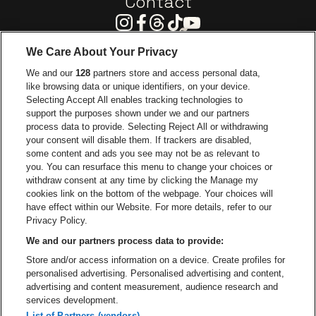
Contact
Instagram
Facebook
Threads
Tiktok
Youtube
We Care About Your Privacy
Visitez le site de Europcar
We and our
128
partners store and access personal data,
Visitez le site d
like browsing data or unique identifiers, on your device.
Selecting Accept All enables tracking technologies to
Visitez le site de Red Bull
support the purposes shown under we and our partners
Visitez le site de Coca-Cola
Visitez le si
process data to provide. Selecting Reject All or withdrawing
your consent will disable them. If trackers are disabled,
Visitez le site de Champagne Pommery
some content and ads you see may not be as relevant to
Visitez le site de Le l
you. You can resurface this menu to change your choices or
withdraw consent at any time by clicking the Manage my
Visitez le site d
Visitez le site de Le logo Lillet en blan
Visitez le site de Crok
cookies link on the bottom of the webpage. Your choices will
Capitole Gent fait partie de
be•at
Visitez le s
have effect within our Website. For more details, refer to our
Capitole Gent
Privacy Policy.
Graaf Van Vlaanderenplein 5, 9000 Gand
We and our partners process data to provide:
Be-At Venues
Store and/or access information on a device. Create profiles for
Schijnpoortweg 119, 2170 Anvers
personalised advertising. Personalised advertising and content,
BTW (BE) 0461.051.688 - RPR Antwerpen
advertising and content measurement, audience research and
BNP Paribas Fortis - IBAN: BE93 2200 4925 0067 - BIC:
services development.
GEBABEBB
List of Partners (vendors)