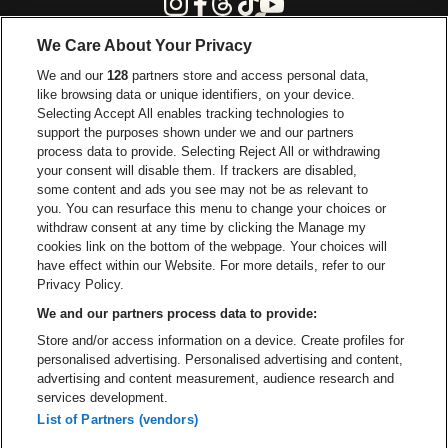
Instagram
Facebook
Threads
Tiktok
Youtube
We Care About Your Privacy
Visitez le site de Europcar
We and our
128
partners store and access personal data,
Visitez le site d
like browsing data or unique identifiers, on your device.
Selecting Accept All enables tracking technologies to
Visitez le site de Red Bull
support the purposes shown under we and our partners
Visitez le site de Coca-Cola
Visitez le si
process data to provide. Selecting Reject All or withdrawing
your consent will disable them. If trackers are disabled,
Visitez le site de Champagne Pommery
some content and ads you see may not be as relevant to
Visitez le site de Le l
you. You can resurface this menu to change your choices or
withdraw consent at any time by clicking the Manage my
Visitez le site d
Visitez le site de Le logo Lillet en blan
Visitez le site de Crok
cookies link on the bottom of the webpage. Your choices will
Capitole Gent fait partie de
be•at
Visitez le s
have effect within our Website. For more details, refer to our
Capitole Gent
Privacy Policy.
Graaf Van Vlaanderenplein 5, 9000 Gand
We and our partners process data to provide:
Be-At Venues
Store and/or access information on a device. Create profiles for
Schijnpoortweg 119, 2170 Anvers
personalised advertising. Personalised advertising and content,
BTW (BE) 0461.051.688 - RPR Antwerpen
advertising and content measurement, audience research and
BNP Paribas Fortis - IBAN: BE93 2200 4925 0067 - BIC:
services development.
GEBABEBB
List of Partners (vendors)
© be•at - Tous droits réservés