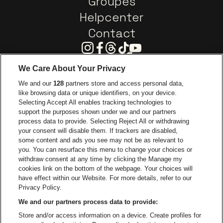
Groupes
Helpcenter
Contact
Instagram
Facebook
Threads
Tiktok
Youtube
We Care About Your Privacy
Visitez le site de Europcar
We and our
128
partners store and access personal data,
Visitez le site d
like browsing data or unique identifiers, on your device.
Selecting Accept All enables tracking technologies to
Visitez le site de Red Bull
support the purposes shown under we and our partners
Visitez le site de Coca-Cola
Visitez le si
process data to provide. Selecting Reject All or withdrawing
your consent will disable them. If trackers are disabled,
Visitez le site de Champagne Pommery
some content and ads you see may not be as relevant to
Visitez le site de Le l
you. You can resurface this menu to change your choices or
withdraw consent at any time by clicking the Manage my
Visitez le site d
Visitez le site de Le logo Lillet en blan
Visitez le site de Crok
cookies link on the bottom of the webpage. Your choices will
Capitole Gent fait partie de
be•at
Visitez le s
have effect within our Website. For more details, refer to our
Capitole Gent
Privacy Policy.
Graaf Van Vlaanderenplein 5, 9000 Gand
We and our partners process data to provide:
Be-At Venues
Store and/or access information on a device. Create profiles for
Schijnpoortweg 119, 2170 Anvers