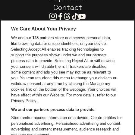
Contact
Instagram
Facebook
Threads
Tiktok
Youtube
We Care About Your Privacy
Visitez le site de Europcar
We and our
128
partners store and access personal data,
Visitez le site d
like browsing data or unique identifiers, on your device.
Selecting Accept All enables tracking technologies to
Visitez le site de Red Bull
support the purposes shown under we and our partners
Visitez le site de Coca-Cola
Visitez le si
process data to provide. Selecting Reject All or withdrawing
your consent will disable them. If trackers are disabled,
Visitez le site de Champagne Pommery
some content and ads you see may not be as relevant to
Visitez le site de Le l
you. You can resurface this menu to change your choices or
withdraw consent at any time by clicking the Manage my
Visitez le site d
Visitez le site de Le logo Lillet en blan
Visitez le site de Crok
cookies link on the bottom of the webpage. Your choices will
Capitole Gent fait partie de
be•at
Visitez le s
have effect within our Website. For more details, refer to our
Capitole Gent
Privacy Policy.
Graaf Van Vlaanderenplein 5, 9000 Gand
We and our partners process data to provide:
Be-At Venues
Store and/or access information on a device. Create profiles for
Schijnpoortweg 119, 2170 Anvers
personalised advertising. Personalised advertising and content,
BTW (BE) 0461.051.688 - RPR Antwerpen
advertising and content measurement, audience research and
BNP Paribas Fortis - IBAN: BE93 2200 4925 0067 - BIC:
services development.