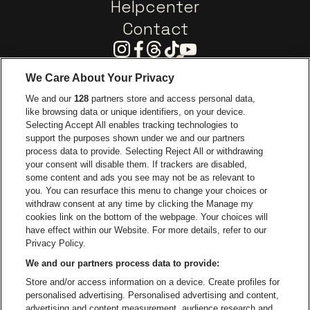
Helpcenter
Contact
Instagram
Facebook
Threads
Tiktok
Youtube
We Care About Your Privacy
Visitez le site de Europcar
We and our
128
partners store and access personal data,
Visitez le site d
like browsing data or unique identifiers, on your device.
Selecting Accept All enables tracking technologies to
Visitez le site de Red Bull
support the purposes shown under we and our partners
Visitez le site de Coca-Cola
Visitez le si
process data to provide. Selecting Reject All or withdrawing
your consent will disable them. If trackers are disabled,
Visitez le site de Champagne Pommery
some content and ads you see may not be as relevant to
Visitez le site de Le l
you. You can resurface this menu to change your choices or
withdraw consent at any time by clicking the Manage my
Visitez le site d
Visitez le site de Le logo Lillet en blan
Visitez le site de Crok
cookies link on the bottom of the webpage. Your choices will
Capitole Gent fait partie de
be•at
Visitez le s
have effect within our Website. For more details, refer to our
Capitole Gent
Privacy Policy.
Graaf Van Vlaanderenplein 5, 9000 Gand
We and our partners process data to provide:
Be-At Venues
Store and/or access information on a device. Create profiles for
Schijnpoortweg 119, 2170 Anvers
personalised advertising. Personalised advertising and content,
BTW (BE) 0461.051.688 - RPR Antwerpen
advertising and content measurement, audience research and