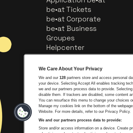
be•at Tickets
be•at Corporate
be•at Business
Groupes
Helpcenter
Contact
We Care About Your Privacy
We and our
128
partners store and access personal data
your device. Selecting Accept All enables tracking te
we and our partners process data to provide. Selecting 
disable them. If trackers are disabled, some content 
You can resurface this menu to change your choices or
Manage my cookies link on the bottom of the webpage. 
Visitez le site de Europcar
Visi
Website. For more details, refer to our Privacy Policy.
We and our partners process data to provide:
Visite
Store and/or access information on a device. Create pro