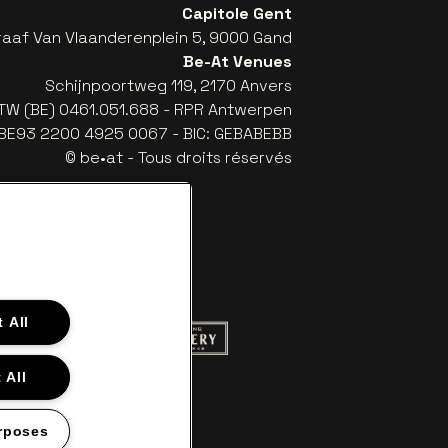
Capitole Gent
raaf Van Vlaanderenplein 5, 9000 Gand
Be-At Venues
Schijnpoortweg 119, 2170 Anvers
TW (BE) 0461.051.688 - RPR Antwerpen
: BE93 2200 4925 0067 - BIC: GEBABEBB
© be•at - Tous droits réservés
 All
ite de Red Bull
Visitez le site de Champagne Pommery
itez le site de Le logo de Aperol
 All
tez le site de Nieuwsblad
c cassé
te de Croky
sitez le site de Lotto
rposes