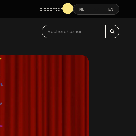
Helpcenter
NL
FR
EN
NEDERLANDS
FRANÇAIS
ENGLISH
Recherchez ici navbar