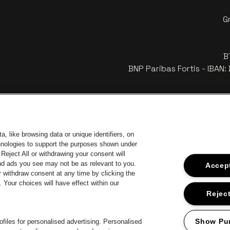
G
B
BNP Paribas Fortis - IBAN
, like browsing data or unique identifiers, on
chnologies to support the purposes shown under
Reject All or withdrawing your consent will
and ads you see may not be as relevant to you.
Accept
 withdraw consent at any time by clicking the
Your choices will have effect within our
Visitez le s
Visitez le site de Coca-Cola
tez le site de Jupiler
Vis
Reject
Visi
Visitez le site de Le logo Lillet en blan
Visitez le si
z le site de Le logo Jameson en blanc cassé
Vi
Show Pu
files for personalised advertising. Personalised