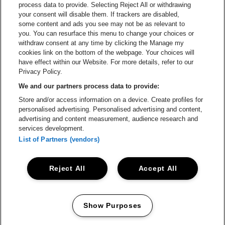
Ga naar de 
process data to provide. Selecting Reject All or withdrawing
your consent will disable them. If trackers are disabled,
Ga naar de website van Champagne Pomm
Ga naar de website van
some content and ads you see may not be as relevant to
you. You can resurface this menu to change your choices or
withdraw consent at any time by clicking the Manage my
Ga naar de webs
Ga naar de website van Het logo van Li
Ga naar de website v
cookies link on the bottom of the webpage. Your choices will
Capitole Gent is een deel van
be•at
Ga naar de
have effect within our Website. For more details, refer to our
Capitole Gent
Privacy Policy.
Graaf Van Vlaanderenplein 5, 9000 Gent
We and our partners process data to provide:
Be-At Venues
Store and/or access information on a device. Create profiles for
Schijnpoortweg 119, 2170 Antwerpen
personalised advertising. Personalised advertising and content,
BTW (BE) 0461.051.688 - RPR Antwerpen
advertising and content measurement, audience research and
BNP Paribas Fortis - IBAN: BE93 2200 4925 0067 - BIC:
services development.
GEBABEBB
List of Partners (vendors)
© be•at - Alle rechten voorbehouden
Reject All
Accept All
Proclaimer
Cookies
Manage my cookies
Privacy
Algemene voorwaarden
Show Purposes