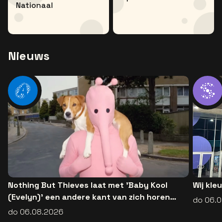
Nationaal
Nieuws
Nothing But Thieves laat met 'Baby Kool
Wij kle
(Evelyn)' een andere kant van zich horen
do 06.
[video]
do 06.08.2026