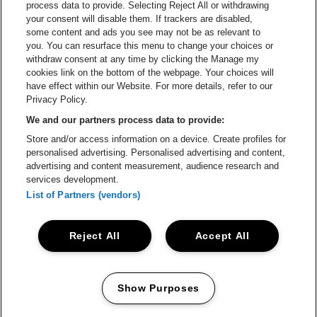
process data to provide. Selecting Reject All or withdrawing
your consent will disable them. If trackers are disabled,
Ga naar de website van Champagne Pomm
some content and ads you see may not be as relevant to
Ga naar de website van
you. You can resurface this menu to change your choices or
withdraw consent at any time by clicking the Manage my
Ga naar de webs
Ga naar de website van Het logo van Li
Ga naar de website v
cookies link on the bottom of the webpage. Your choices will
Capitole Gent is een deel van
be•at
Ga naar de
have effect within our Website. For more details, refer to our
Capitole Gent
Privacy Policy.
Graaf Van Vlaanderenplein 5, 9000 Gent
We and our partners process data to provide:
Be-At Venues
Store and/or access information on a device. Create profiles for
Schijnpoortweg 119, 2170 Antwerpen
personalised advertising. Personalised advertising and content,
BTW (BE) 0461.051.688 - RPR Antwerpen
advertising and content measurement, audience research and
BNP Paribas Fortis - IBAN: BE93 2200 4925 0067 - BIC:
services development.
GEBABEBB
List of Partners (vendors)
© be•at - Alle rechten voorbehouden
Reject All
Accept All
Proclaimer
Cookies
Manage my cookies
Privacy
Algemene voorwaarden
Show Purposes