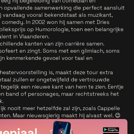
kreeg hij begeleiding van comedian en
n opvallende samenwerking die perfect aansluit
ij vandaag vooral bekendstaat als muzikant,
de comedy. In 2002 won hij samen met Dries
blieksprijs op Humorologie, toen een belangrijke
lent in Vlaanderen.
chillende kanten van zijn carrière samen.
losofeert en zingt. Soms met een glimlach, soms
zijn kenmerkende gevoel voor taal en
theatervoorstelling is, maakt deze tour extra
etaal zullen er ongetwijfeld de vertrouwde
tegelijk een nieuwe kant van hem te zien. Eentje
 een band of personages, maar rechtstreeks het
k.
jk nooit meer hetzelfde zal zijn, zoals Cappelle
hten. Maar nieuwsgierig maakt hij alvast wel. 😉