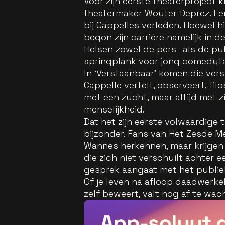
Voor zijn eerste theaterproject 
theatermaker Wouter Deprez. Ee
bij Cappelles verleden. Hoewel h
begon zijn carrière namelijk in 
Helsen zowel de pers- als de pu
springplank voor jong comedyta
In ‘Verstaanbaar’ komen die vers
Cappelle vertelt, observeert, fi
met een zucht, maar altijd met 
menselijkheid.
Dat het zijn eerste volwaardige 
bijzonder. Fans van Het Zesde M
Wannes herkennen, maar krijgen 
die zich niet verschuilt achter
gesprek aangaat met het publie
Of je leven na afloop daadwerkeli
zelf beweert, valt nog af te wac