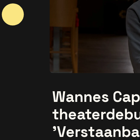
Wannes Capp
theaterdeb
'Verstaanba