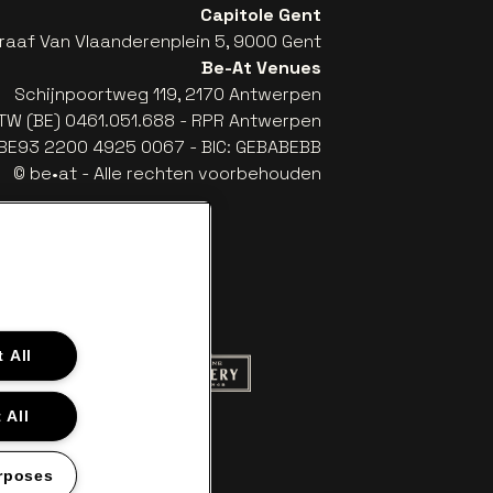
Capitole Gent
raaf Van Vlaanderenplein 5, 9000 Gent
Be-At Venues
Schijnpoortweg 119, 2170 Antwerpen
TW (BE) 0461.051.688 - RPR Antwerpen
: BE93 2200 4925 0067 - BIC: GEBABEBB
© be•at - Alle rechten voorbehouden
 All
 website van Red Bull
Ga naar de website van Champagne Pom
naar de website van Het logo van Aperol
 All
aar de website van Nieuwsblad
llet in off-white
website van Croky
 naar de website van Lotto
rposes