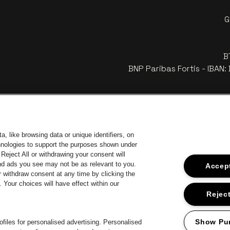
G
B
BNP Paribas Fortis - IBAN
, like browsing data or unique identifiers, on
chnologies to support the purposes shown under
Reject All or withdrawing your consent will
and ads you see may not be as relevant to you.
Accept
 withdraw consent at any time by clicking the
Your choices will have effect within our
car
Ga naar de
Ga naar de website van Coca-Cola
naar de website van Jupiler
Ga 
Reject
Ga n
Ga naar de website van Het logo van Li
Ga naar de 
ar de website van Het logo van Jameson in offwhite
Ga
Show Pu
files for personalised advertising. Personalised