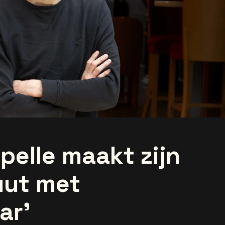
elle maakt zijn
uut met
ar'