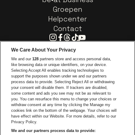
Groepen
Helpcenter
Contact
Instagram
Facebook
Threads
Tiktok
Youtube
We Care About Your Privacy
Ga naar de website van Europcar
We and our
128
partners store and access personal data,
Ga naar de webs
like browsing data or unique identifiers, on your device.
Selecting Accept All enables tracking technologies to
Ga naar de website van Re
support the purposes shown under we and our partners
Ga naar de website van Coca-Cola
Ga naar de 
process data to provide. Selecting Reject All or withdrawing
your consent will disable them. If trackers are disabled,
Ga naar de website van Champagne Pomm
some content and ads you see may not be as relevant to
Ga naar de website van
you. You can resurface this menu to change your choices or
withdraw consent at any time by clicking the Manage my
Ga naar de webs
Ga naar de website van Het logo van Li
Ga naar de website v
cookies link on the bottom of the webpage. Your choices will
Capitole Gent is een deel van
be•at
Ga naar de
have effect within our Website. For more details, refer to our
Capitole Gent
Privacy Policy.
Graaf Van Vlaanderenplein 5, 9000 Gent
We and our partners process data to provide:
Be-At Venues