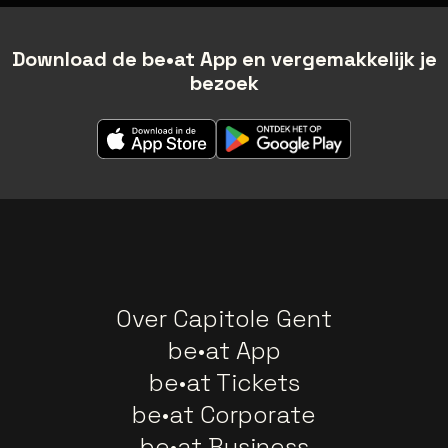
Download de be•at App en vergemakkelijk je
bezoek
Over Capitole Gent
be•at App
be•at Tickets
be•at Corporate
be•at Business