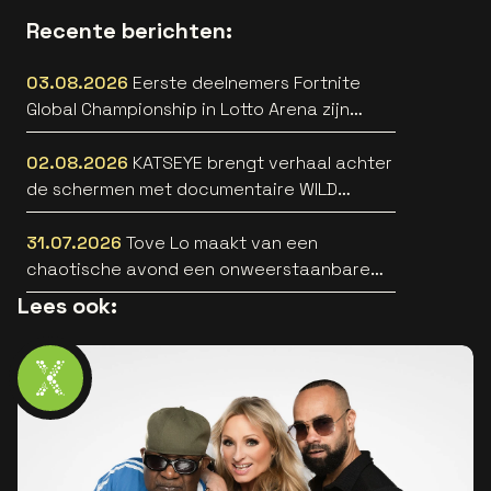
Recente berichten:
03.08.2026
Eerste deelnemers Fortnite
Global Championship in Lotto Arena zijn
bekend
02.08.2026
KATSEYE brengt verhaal achter
de schermen met documentaire WILD
HEARTS [trailer]
31.07.2026
Tove Lo maakt van een
chaotische avond een onweerstaanbare
popsong
Lees ook: