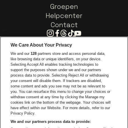
Groepen
Helpcenter
Contact
Instagram
Facebook
Threads
Tiktok
Youtube
We Care About Your Privacy
Ga naar de website van Europcar
We and our
128
partners store and access personal data,
Ga naar de webs
like browsing data or unique identifiers, on your device.
Selecting Accept All enables tracking technologies to
Ga naar de website van Re
support the purposes shown under we and our partners
Ga naar de website van Coca-Cola
Ga naar de 
process data to provide. Selecting Reject All or withdrawing
your consent will disable them. If trackers are disabled,
Ga naar de website van Champagne Pomm
some content and ads you see may not be as relevant to
Ga naar de website van
you. You can resurface this menu to change your choices or
withdraw consent at any time by clicking the Manage my
Ga naar de webs
Ga naar de website van Het logo van Li
Ga naar de website v
cookies link on the bottom of the webpage. Your choices will
Capitole Gent is een deel van
be•at
Ga naar de
have effect within our Website. For more details, refer to our
Capitole Gent
Privacy Policy.
Graaf Van Vlaanderenplein 5, 9000 Gent
We and our partners process data to provide:
Be-At Venues