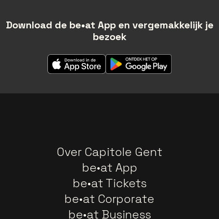
Download de be•at App en vergemakkelijk je
bezoek
Over Capitole Gent
be•at App
be•at Tickets
be•at Corporate
be•at Business