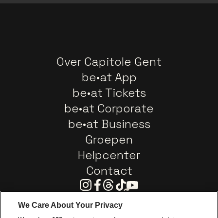
Over Capitole Gent
be•at App
be•at Tickets
be•at Corporate
be•at Business
Groepen
Helpcenter
Contact
Instagram
Facebook
Threads
Tiktok
Youtube
We Care About Your Privacy