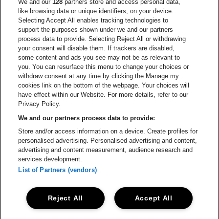
Ga naar de website van Europcar
We and our
128
partners store and access personal data,
Ga naar de webs
like browsing data or unique identifiers, on your device.
Selecting Accept All enables tracking technologies to
Ga naar de website van Re
support the purposes shown under we and our partners
Ga naar de website van Coca-Cola
Ga naar de 
process data to provide. Selecting Reject All or withdrawing
your consent will disable them. If trackers are disabled,
Ga naar de website van Champagne Pomm
some content and ads you see may not be as relevant to
Ga naar de website van
you. You can resurface this menu to change your choices or
withdraw consent at any time by clicking the Manage my
Ga naar de webs
Ga naar de website van Het logo van Li
Ga naar de website v
cookies link on the bottom of the webpage. Your choices will
Capitole Gent is een deel van
be•at
Ga naar de
have effect within our Website. For more details, refer to our
Capitole Gent
Privacy Policy.
Graaf Van Vlaanderenplein 5, 9000 Gent
We and our partners process data to provide:
Be-At Venues
Store and/or access information on a device. Create profiles for
Schijnpoortweg 119, 2170 Antwerpen
personalised advertising. Personalised advertising and content,
BTW (BE) 0461.051.688 - RPR Antwerpen
advertising and content measurement, audience research and
BNP Paribas Fortis - IBAN: BE93 2200 4925 0067 - BIC:
services development.
GEBABEBB
List of Partners (vendors)
© be•at - Alle rechten voorbehouden
Reject All
Accept All
Proclaimer
Cookies
Manage my cookies
Privacy