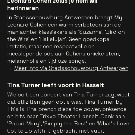
Leonard Cohen zoals je hem wil
herinneren
In Stadsschouwburg Antwerpen brengt My
Leonard Cohen een warm eerbetoon aan de
man achter klassiekers als 'Suzanne', 'Bird on
the Wire' en 'Hallelujah'. Geen goedkope
imitatie, maar een respectvolle en
meeslepende ode aan Cohens unieke stem,
melancholie en tijdloze songs.
→
Meer info via Stadsschouwburg Antwerpen
Tina Turner leeft voort in Hasselt
Wie ooit een concert van Tina Turner zag, weet
dat stilzitten geen optie was. Tina Turner by
This is Tina brengt diezelfde power, présence
en hits naar Trixxo Theater Hasselt. Denk aan
'Proud Mary', 'Simply the Best' en 'What’s Love
Got to Do with It' gebracht met vuur,