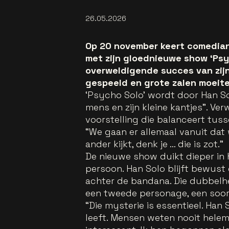
26.05.2026
Op 20 november keert comedian
met zijn gloednieuwe show ‘Psyc
overweldigende succes van zijn
gespeeld en grote zalen moeite
‘Psycho Solo’ wordt door Han So
mens en zijn kleine kantjes”. V
voorstelling die balanceert tus
“We gaan er allemaal vanuit dat w
ander kijkt, denk je … die is zot.”
De nieuwe show duikt dieper in
persoon. Han Solo blijft bewust 
achter de bandana. Die dubbelh
een tweede personage, een soort
“Die mysterie is essentieel. Han
leeft. Mensen weten nooit helemaa