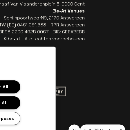
raaf Van Vlaanderenplein 5, 9000 Gent
Be-At Venues
Schijnpoortweg 119, 2170 Antwerpen
TW (BE) 0461.051.688 - RPR Antwerpen
: BE93 2200 4925 0067 - BIC: GEBABEBB
© be•at - Alle rechten voorbehouden
 All
 website van Red Bull
Ga naar de website van Champagne Pom
naar de website van Het logo van Aperol
 All
aar de website van Nieuwsblad
llet in off-white
website van Croky
 naar de website van Lotto
rposes