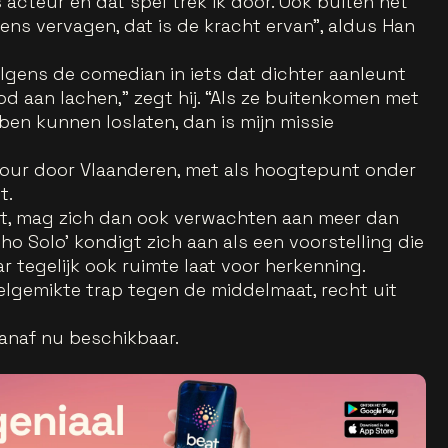
 acteur en dat spel trek ik door. Ook buiten het
rens vervagen, dat is de kracht ervan”, aldus Han
olgens de comedian in iets dat dichter aanleunt
d aan lachen,” zegt hij. “Als ze buitenkomen met
ben kunnen loslaten, dan is mijn missie
tour door Vlaanderen, met als hoogtepunt onder
t.
zit, mag zich dan ook verwachten aan meer dan
ho Solo’ kondigt zich aan als een voorstelling die
ar tegelijk ook ruimte laat voor herkenning.
 welgemikte trap tegen de middelmaat, recht uit
vanaf nu beschikbaar.