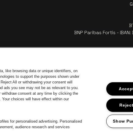
G
B
BNP Paribas Fortis - IBAN
, like browsing data or unique identifiers, on
chnologies to support the purposes shown under
Reject All or withdrawing your consent will
and ads you see may not be as relevant to you.
Accept
 withdraw consent at any time by clicking the
Your choices will have effect within our
car
Ga naar de
Ga naar de website van Coca-Cola
naar de website van Jupiler
Ga 
Reject
Ga n
Ga naar de website van Het logo van Li
Ga naar de 
ar de website van Het logo van Jameson in offwhite
Ga
Show Pu
files for personalised advertising. Personalised
surement, audience research and services