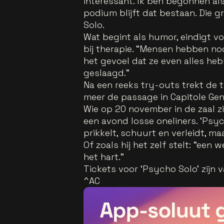
interessant. Ik ben begonnen als
podium blijft dat bestaan. Die g
Solo.
Wat begint als humor, eindigt v
bij therapie. “Mensen hebben noo
het gevoel dat ze even alles heb
geslaagd.”
Na een reeks try-outs trekt de 
meer de passage in Capitole Gen
Wie op 20 november in de zaal 
een avond losse oneliners. ‘Psyc
prikkelt, schuurt en verleidt, ma
Of zoals hij het zelf stelt: “een
het hart.”
Tickets voor ‘Psycho Solo’ zijn 
^AC