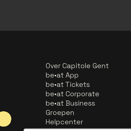
Over Capitole Gent
be•at App
be•at Tickets
be•at Corporate
be•at Business
Groepen
Helpcenter