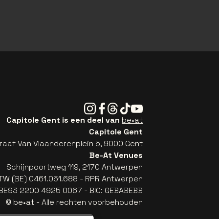
Instagram
Facebook
Threads
Tiktok
Youtube
Capitole Gent is een deel van
be•at
Capitole Gent
raaf Van Vlaanderenplein 5, 9000 Gent
Be-At Venues
Schijnpoortweg 119, 2170 Antwerpen
TW (BE) 0461.051.688 - RPR Antwerpen
: BE93 2200 4925 0067 - BIC: GEBABEBB
© be•at - Alle rechten voorbehouden