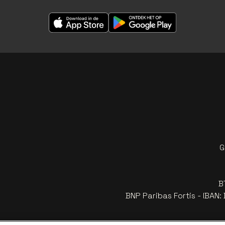
G
B
BNP Paribas Fortis - IBAN