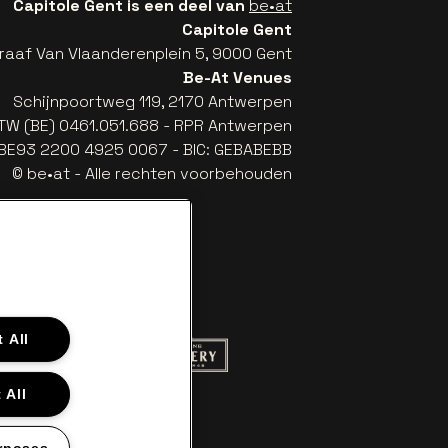
Capitole Gent is een deel van
be•at
Capitole Gent
raaf Van Vlaanderenplein 5, 9000 Gent
Be-At Venues
Schijnpoortweg 119, 2170 Antwerpen
TW (BE) 0461.051.688 - RPR Antwerpen
: BE93 2200 4925 0067 - BIC: GEBABEBB
© be•at - Alle rechten voorbehouden
 All
 website van Red Bull
Ga naar de website van Champagne Pom
naar de website van Het logo van Aperol
 All
aar de website van Nieuwsblad
llet in off-white
website van Croky
 naar de website van Lotto