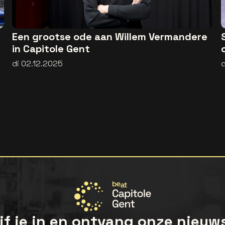
Een grootse ode aan Willem Vermandere
in Capitole Gent
di 02.12.2025
d
jf je in en ontvang onze nieuw