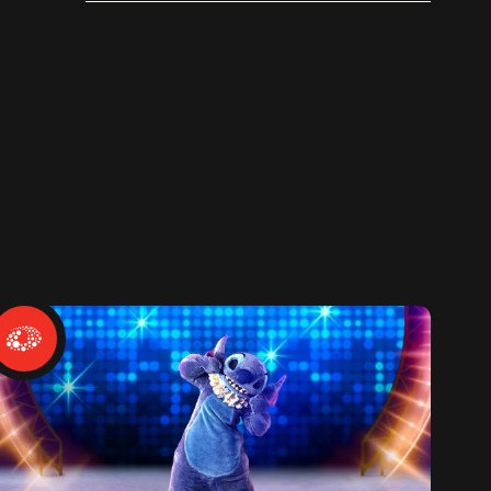
popsong