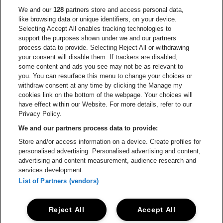
Ga naar de website van Europcar
We and our
128
partners store and access personal data,
Ga naar de webs
like browsing data or unique identifiers, on your device.
Selecting Accept All enables tracking technologies to
Ga naar de website van Re
support the purposes shown under we and our partners
Ga naar de website van Coca-Cola
Ga naar de 
process data to provide. Selecting Reject All or withdrawing
your consent will disable them. If trackers are disabled,
Ga naar de website van Champagne Pomm
some content and ads you see may not be as relevant to
Ga naar de website van
you. You can resurface this menu to change your choices or
withdraw consent at any time by clicking the Manage my
Ga naar de webs
Ga naar de website van Het logo van Li
Ga naar de website v
cookies link on the bottom of the webpage. Your choices will
Capitole Gent is een deel van
be•at
Ga naar de
have effect within our Website. For more details, refer to our
Capitole Gent
Privacy Policy.
Graaf Van Vlaanderenplein 5, 9000 Gent
We and our partners process data to provide:
Be-At Venues
Store and/or access information on a device. Create profiles for
Schijnpoortweg 119, 2170 Antwerpen
personalised advertising. Personalised advertising and content,
BTW (BE) 0461.051.688 - RPR Antwerpen
advertising and content measurement, audience research and
BNP Paribas Fortis - IBAN: BE93 2200 4925 0067 - BIC:
services development.
GEBABEBB
List of Partners (vendors)
© be•at - Alle rechten voorbehouden
Reject All
Accept All
Proclaimer
Cookies
Manage my cookies
Privacy