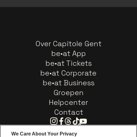
Over Capitole Gent
be•at App
be•at Tickets
be•at Corporate
be•at Business
Groepen
Helpcenter
Contact
Instagram
Facebook
Threads
Tiktok
Youtube
We Care About Your Privacy