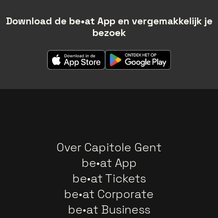
Download de be•at App en vergemakkelijk je
bezoek
Over Capitole Gent
be•at App
be•at Tickets
be•at Corporate
be•at Business