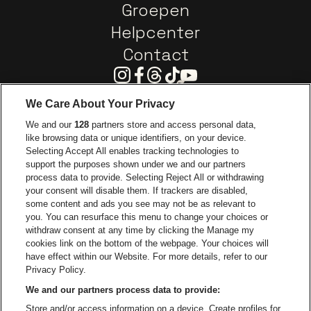
Groepen
Helpcenter
Contact
Instagram
Facebook
Threads
Tiktok
Youtube
We Care About Your Privacy
Ga naar de website van Europcar
We and our
128
partners store and access personal data,
Ga naar de webs
like browsing data or unique identifiers, on your device.
Selecting Accept All enables tracking technologies to
Ga naar de website van Re
support the purposes shown under we and our partners
Ga naar de website van Coca-Cola
Ga naar de 
process data to provide. Selecting Reject All or withdrawing
your consent will disable them. If trackers are disabled,
Ga naar de website van Champagne Pomm
some content and ads you see may not be as relevant to
Ga naar de website van
you. You can resurface this menu to change your choices or
withdraw consent at any time by clicking the Manage my
Ga naar de webs
Ga naar de website van Het logo van Li
Ga naar de website v
cookies link on the bottom of the webpage. Your choices will
Capitole Gent is een deel van
be•at
Ga naar de
have effect within our Website. For more details, refer to our
Capitole Gent
Privacy Policy.
Graaf Van Vlaanderenplein 5, 9000 Gent
We and our partners process data to provide:
Be-At Venues
Store and/or access information on a device. Create profiles for