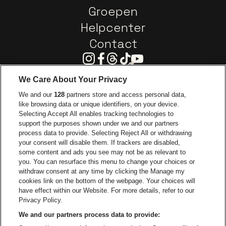
Groepen
Helpcenter
Contact
Instagram
Facebook
Threads
Tiktok
Youtube
We Care About Your Privacy
Ga naar de website van Europcar
We and our
128
partners store and access personal data,
Ga naar de webs
like browsing data or unique identifiers, on your device.
Selecting Accept All enables tracking technologies to
Ga naar de website van Re
support the purposes shown under we and our partners
Ga naar de website van Coca-Cola
Ga naar de 
process data to provide. Selecting Reject All or withdrawing
your consent will disable them. If trackers are disabled,
Ga naar de website van Champagne Pomm
some content and ads you see may not be as relevant to
Ga naar de website van
you. You can resurface this menu to change your choices or
withdraw consent at any time by clicking the Manage my
Ga naar de webs
Ga naar de website van Het logo van Li
Ga naar de website v
cookies link on the bottom of the webpage. Your choices will
Capitole Gent is een deel van
be•at
Ga naar de
have effect within our Website. For more details, refer to our
Capitole Gent
Privacy Policy.
Graaf Van Vlaanderenplein 5, 9000 Gent
We and our partners process data to provide:
Be-At Venues