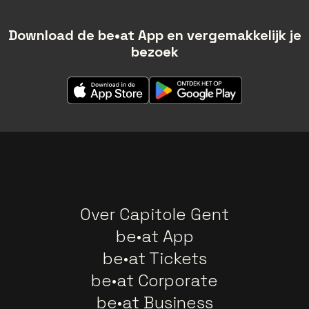
Download de be•at App en vergemakkelijk je
bezoek
Over Capitole Gent
be•at App
be•at Tickets
be•at Corporate
be•at Business