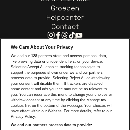
Groepen
Helpcenter
Contact
Instagram
Facebook
Threads
Tiktok
Youtube
We Care About Your Privacy
Ga naar de website van Europcar
We and our
128
partners store and access personal data,
Ga naar de webs
like browsing data or unique identifiers, on your device.
Selecting Accept All enables tracking technologies to
Ga naar de website van Re
support the purposes shown under we and our partners
Ga naar de website van Coca-Cola
Ga naar de 
process data to provide. Selecting Reject All or withdrawing
your consent will disable them. If trackers are disabled,
Ga naar de website van Champagne Pomm
some content and ads you see may not be as relevant to
Ga naar de website van
you. You can resurface this menu to change your choices or
withdraw consent at any time by clicking the Manage my
Ga naar de webs
Ga naar de website van Het logo van Li
Ga naar de website v
cookies link on the bottom of the webpage. Your choices will
Capitole Gent is een deel van
be•at
Ga naar de
have effect within our Website. For more details, refer to our
Capitole Gent
Privacy Policy.
Graaf Van Vlaanderenplein 5, 9000 Gent
We and our partners process data to provide:
Be-At Venues