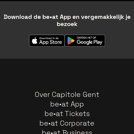
Download de be•at App en vergemakkelijk je
bezoek
Over Capitole Gent
be•at App
be•at Tickets
be•at Corporate
be•at Business