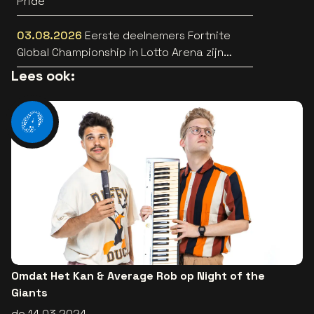
Pride
03.08.2026
Eerste deelnemers Fortnite
Global Championship in Lotto Arena zijn
bekend
Lees ook:
Omdat Het Kan & Average Rob op Night of the
Giants
do 14.03.2024