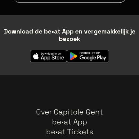
Download de be•at App en vergemakkelijk je
bezoek
Over Capitole Gent
be•at App
be•at Tickets