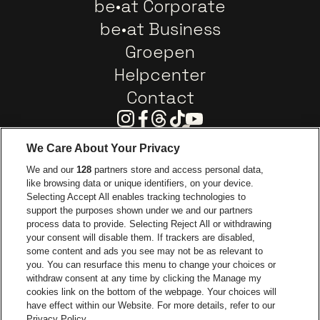
be•at Corporate
be•at Business
Groepen
Helpcenter
Contact
Instagram
Facebook
Threads
Tiktok
Youtube
We Care About Your Privacy
Ga naar de website van Europcar
We and our
128
partners store and access personal data,
Ga naar de webs
like browsing data or unique identifiers, on your device.
Selecting Accept All enables tracking technologies to
Ga naar de website van Re
support the purposes shown under we and our partners
Ga naar de website van Coca-Cola
Ga naar de 
process data to provide. Selecting Reject All or withdrawing
your consent will disable them. If trackers are disabled,
Ga naar de website van Champagne Pomm
some content and ads you see may not be as relevant to
Ga naar de website van
you. You can resurface this menu to change your choices or
withdraw consent at any time by clicking the Manage my
Ga naar de webs
Ga naar de website van Het logo van Li
Ga naar de website v
cookies link on the bottom of the webpage. Your choices will
Capitole Gent is een deel van
be•at
Ga naar de
have effect within our Website. For more details, refer to our
Capitole Gent
Privacy Policy.