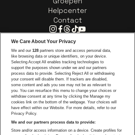
Groepen
Helpcenter
Contact
Instagram
Facebook
Threads
Tiktok
Youtube
We Care About Your Privacy
Ga naar de website van Europcar
We and our
128
partners store and access personal data,
Ga naar de webs
like browsing data or unique identifiers, on your device.
Selecting Accept All enables tracking technologies to
Ga naar de website van Re
support the purposes shown under we and our partners
Ga naar de website van Coca-Cola
Ga naar de 
process data to provide. Selecting Reject All or withdrawing
your consent will disable them. If trackers are disabled,
Ga naar de website van Champagne Pomm
some content and ads you see may not be as relevant to
Ga naar de website van
you. You can resurface this menu to change your choices or
withdraw consent at any time by clicking the Manage my
Ga naar de webs
Ga naar de website van Het logo van Li
Ga naar de website v
cookies link on the bottom of the webpage. Your choices will
Capitole Gent is een deel van
be•at
Ga naar de
have effect within our Website. For more details, refer to our
Capitole Gent
Privacy Policy.
Graaf Van Vlaanderenplein 5, 9000 Gent
We and our partners process data to provide:
Be-At Venues
Store and/or access information on a device. Create profiles for
Schijnpoortweg 119, 2170 Antwerpen