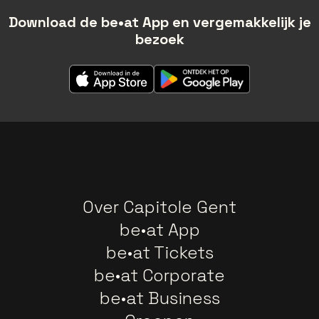
Download de be•at App en vergemakkelijk je
bezoek
Over Capitole Gent
be•at App
be•at Tickets
be•at Corporate
be•at Business