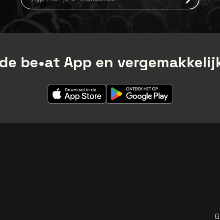
de be•at App en vergemakkelijk
G