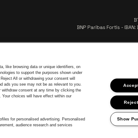
B
BNP Paribas Fortis - IBAN
, like browsing data or unique identifiers, on
chnologies to support the purposes shown under
Reject All or withdrawing your consent will
and ads you see may not be as relevant to you.
Accept
 withdraw consent at any time by clicking the
Your choices will have effect within our
car
Ga naar de
Ga naar de website van Coca-Cola
naar de website van Jupiler
Ga 
Reject
Ga n
Ga naar de website van Het logo van Li
Ga naar de 
ar de website van Het logo van Jameson in offwhite
Ga
Show Pu
files for personalised advertising. Personalised
surement, audience research and services