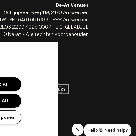
Be-At Venues
Schijnpoortweg 119, 2170 Antwerpen
TW (BE) 0461.051.688 - RPR Antwerpen
: BE93 2200 4925 0067 - BIC: GEBABEBB
© be•at - Alle rechten voorbehouden
 All
 website van Red Bull
Ga naar de website van Champagne Pom
naar de website van Het logo van Aperol
 All
aar de website van Nieuwsblad
llet in off-white
website van Croky
 naar de website van Lotto
rposes