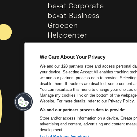
be•at Corporate
be•at Business
Groepen
Helpcenter
Contact
We Care About Your Privacy
We and our
128
partners store and access personal data
your device. Selecting Accept All enables tracking te
we and our partners process data to provide. Selecting 
disable them. If trackers are disabled, some content 
You can resurface this menu to change your choices or
Manage my cookies link on the bottom of the webpage. 
Ga naar de website van Europ
Ga 
Website. For more details, refer to our Privacy Policy.
We and our partners process data to provide:
Ga na
Store and/or access information on a device. Create pro
advertising and content, advertising and content mea
development.
List of Partners (vendors)