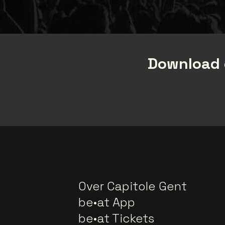
Download 
Over Capitole Gent
be•at App
be•at Tickets