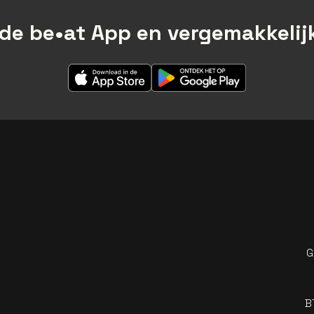
de be•at App en vergemakkelijk
G
B