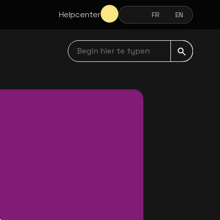
Helpcenter
NL
FR
EN
NEDERLANDS
FRANÇAIS
ENGLISH
Begin hier te typen navbar