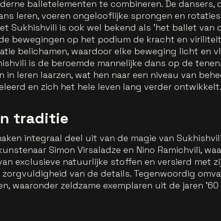
erne balletelementen te combineren. De dansers, die
s leren, voeren ongelooflijke sprongen en rotaties u
t Sukhishvili is ook wel bekend als 'het ballet van
e bewegingen op het podium de kracht en viriliteit 
ratie belichamen, waardoor elke beweging licht en v
hvili is de beroemde mannelijke dans op de tenen. 
 in leren laarzen, wat hen naar een niveau van behe
geleerd en zich het hele leven lang verder ontwikkelt
n traditie
ken integraal deel uit van de magie van Sukhishvi
nstenaar Simon Virsaladze en Nino Ramichvili, waa
n exclusieve natuurlijke stoffen en versierd met zi
 zorgvuldigheid van de details. Tegenwoordig omva
en, waaronder zeldzame exemplaren uit de jaren '6