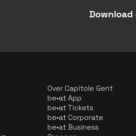
Download 
Over Capitole Gent
be•at App
be•at Tickets
be•at Corporate
be•at Business