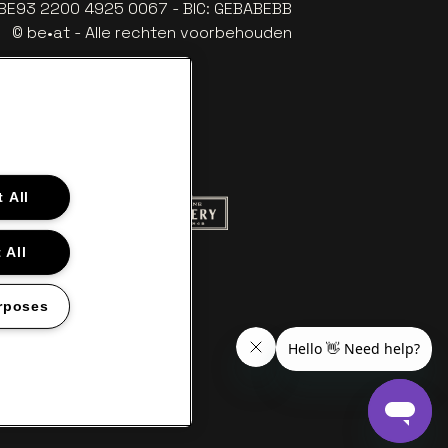
: BE93 2200 4925 0067 - BIC: GEBABEBB
© be•at - Alle rechten voorbehouden
 All
 website van Red Bull
Ga naar de website van Champagne Pom
naar de website van Het logo van Aperol
 All
aar de website van Nieuwsblad
llet in off-white
website van Croky
 naar de website van Lotto
rposes
en