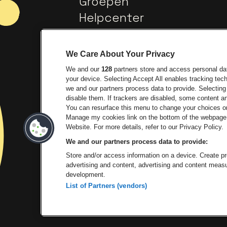
Groepen
Helpcenter
Contact
We Care About Your Privacy
We and our
128
partners store and access personal data
your device. Selecting Accept All enables tracking te
we and our partners process data to provide. Selecting 
disable them. If trackers are disabled, some content 
You can resurface this menu to change your choices or
Manage my cookies link on the bottom of the webpage. 
Ga naar de website van Europ
Ga 
Website. For more details, refer to our Privacy Policy.
We and our partners process data to provide:
Ga na
Store and/or access information on a device. Create pro
advertising and content, advertising and content mea
development.
List of Partners (vendors)
P