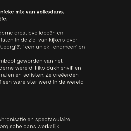
unieke mix van volksdans,
ie.
derne creatieve ideeën en
ten in de ziel van kijkers over
eorgië', ' een uniek fenomeen' en
 symbool geworden van het
rne wereld. Iliko Sukhishvili en
grafen en solisten. Ze creëerden
i een ware ster werd in de wereld
chronisatie en spectaculaire
orgische dans werkelijk