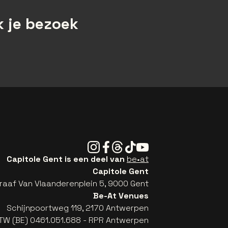
 je bezoek
Instagram
Facebook
Threads
Tiktok
Youtube
Capitole Gent is een deel van
be•at
Capitole Gent
raaf Van Vlaanderenplein 5, 9000 Gent
Be-At Venues
Schijnpoortweg 119, 2170 Antwerpen
TW (BE) 0461.051.688 - RPR Antwerpen