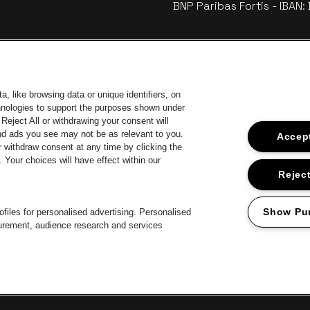
BNP Paribas Fortis - IBAN
, like browsing data or unique identifiers, on
chnologies to support the purposes shown under
Reject All or withdrawing your consent will
and ads you see may not be as relevant to you.
Accept
 withdraw consent at any time by clicking the
Your choices will have effect within our
car
Ga naar de
Ga naar de website van Coca-Cola
naar de website van Jupiler
Ga 
Reject
Ga n
Ga naar de website van Het logo van Li
Ga naar de 
ar de website van Het logo van Jameson in offwhite
Ga
Show Pu
files for personalised advertising. Personalised
surement, audience research and services
roclaimer
Cookies
Manage my cookies
Privacy
Algemene voorwaard