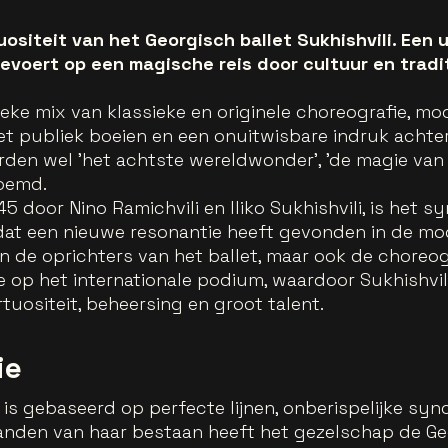
uositeit van het Georgisch ballet Sukhishvili. Een 
evoert op een magische reis door cultuur en tradit
ieke mix van klassieke en originele choreografie, mo
 publiek boeien en een onuitwisbare indruk achterla
den wel 'het achtste wereldwonder', 'de magie van G
noemd.
45 door Nino Ramichvili en Iliko Sukhishvili, is het
dat een nieuwe resonantie heeft gevonden in de mode
en de oprichters van het ballet, maar ook de choreo
 op het internationale podium, waardoor Sukhishvil
rtuositeit, beheersing en groot talent.
ie
 is gebaseerd op perfecte lijnen, onberispelijke syn
anden van haar bestaan heeft het gezelschap de Ge