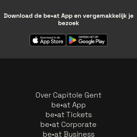
Download de be•at App en vergemakkelijk je
bezoek
Over Capitole Gent
be•at App
be•at Tickets
be•at Corporate
be•at Business