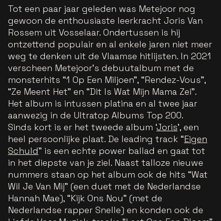
Tot een paar jaar geleden was Metejoor nog
gewoon de enthousiaste leerkracht Joris Van
Rossem uit Vosselaar. Ondertussen is hij
ontzettend populair en al enkele jaren niet meer
weg te denken uit de Vlaamse hitlijsten. In 2021
verscheen Metejoor’s debuutalbum met de
monsterhits “1 Op Een Miljoen”, “Rendez-Vous”,
“Ze Meent Het” en “Dit Is Wat Mijn Mama Zei”.
Het album is intussen platina en al twee jaar
aanwezig in de Ultratop Albums Top 200.
Sinds kort is er het tweede album ‘
Joris
’, een
heel persoonlijke plaat. De leading track “
Eigen
Schuld
” is een echte power ballad en gaat tot
in het diepste van je ziel. Naast talloze nieuwe
nummers staan op het album ook de hits “Wat
Wil Je Van Mij” (een duet met de Nederlandse
Hannah Mae), “Kijk Ons Nou” (met de
Nederlandse rapper Snelle) en konden ook de