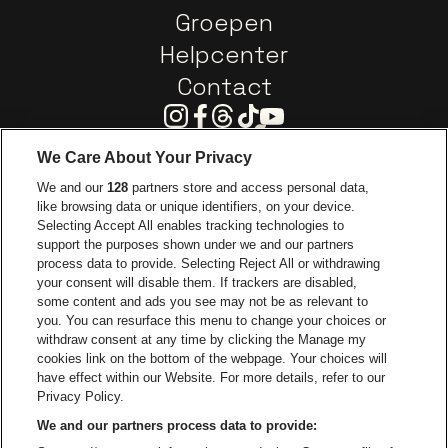
Groepen
Helpcenter
Contact
Instagram
Facebook
Threads
Tiktok
Youtube
We Care About Your Privacy
Ga naar de website van Europcar
We and our
128
partners store and access personal data,
Ga naar de webs
like browsing data or unique identifiers, on your device.
Selecting Accept All enables tracking technologies to
Ga naar de website van Re
support the purposes shown under we and our partners
Ga naar de website van Coca-Cola
Ga naar de 
process data to provide. Selecting Reject All or withdrawing
your consent will disable them. If trackers are disabled,
Ga naar de website van Champagne Pomm
some content and ads you see may not be as relevant to
Ga naar de website van
you. You can resurface this menu to change your choices or
withdraw consent at any time by clicking the Manage my
Ga naar de webs
Ga naar de website van Het logo van Li
Ga naar de website v
cookies link on the bottom of the webpage. Your choices will
Capitole Gent is een deel van
be•at
Ga naar de
have effect within our Website. For more details, refer to our
Capitole Gent
Privacy Policy.
Graaf Van Vlaanderenplein 5, 9000 Gent
We and our partners process data to provide:
Be-At Venues