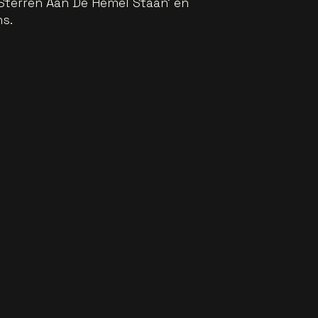
s Sterren Aan De Hemel Staan' en
ns.