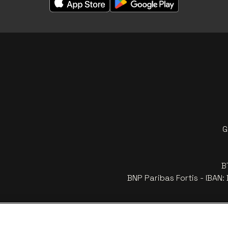
G
B
BNP Paribas Fortis - IBAN