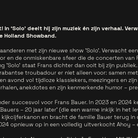
! In ‘Solo’ deelt hij zijn muziek én zijn verhaal. Ve
e Holland Showband.
laanderen met zijn nieuwe show 'Solo'. Verwacht e
umor en de onmiskenbare sfeer die de concerten van 
ng 'Solo' staat Frans dichter dan ooit bij zijn publie
rabantse troubadour er niet alleen voor: samen met 
 avond vol tijdloze klassiekers, meezingers en zijn g
erhalen, anekdotes en zijn kenmerkende humor – pr
nder succesvol voor Frans Bauer. In 2023 en 2024 k
uers – 20 jaar later' (die een warme inkijk in het le
kijkcijferkanon en bracht de familie Bauer terug in
24 opnieuw op in een volledig uitverkocht Ahoy – ee