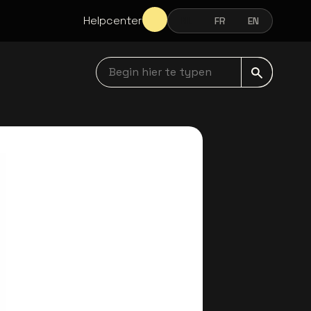
Helpcenter
NL
FR
EN
NEDERLANDS
FRANÇAIS
ENGLISH
Begin hier te typen navbar