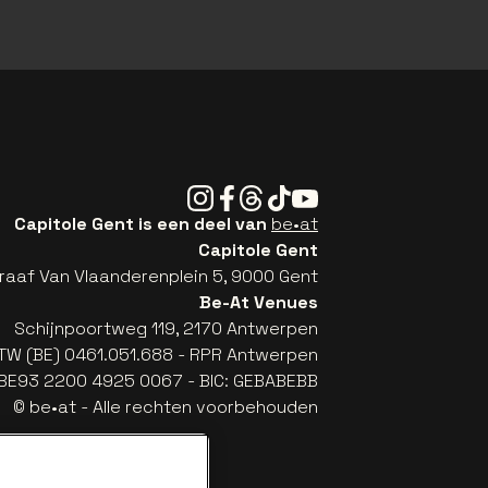
Instagram
Facebook
Threads
Tiktok
Youtube
Capitole Gent is een deel van
be•at
Capitole Gent
raaf Van Vlaanderenplein 5, 9000 Gent
Be-At Venues
Schijnpoortweg 119, 2170 Antwerpen
TW (BE) 0461.051.688 - RPR Antwerpen
: BE93 2200 4925 0067 - BIC: GEBABEBB
© be•at - Alle rechten voorbehouden