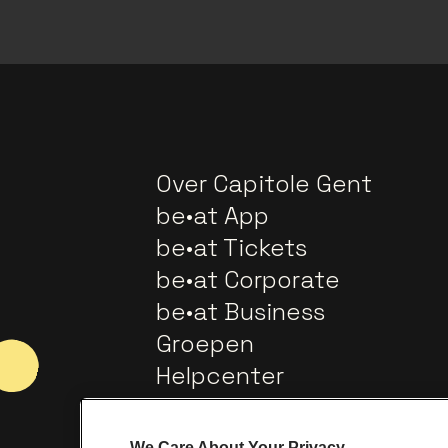
Over Capitole Gent
be•at App
be•at Tickets
be•at Corporate
be•at Business
Groepen
Helpcenter
Contact
We Care About Your Privacy