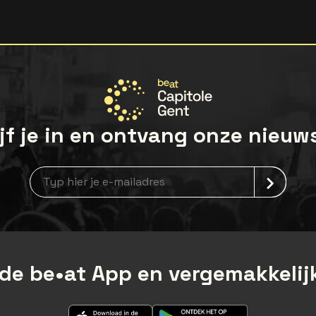
jf je in en ontvang onze nieuw
Nieuwsbrief aanmelding
de be•at App en vergemakkelijk