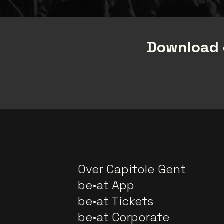
Download 
Over Capitole Gent
be•at App
be•at Tickets
be•at Corporate