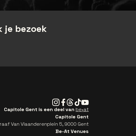
 je bezoek
Instagram
Facebook
Threads
Tiktok
Youtube
Capitole Gent is een deel van
be•at
Capitole Gent
raaf Van Vlaanderenplein 5, 9000 Gent
Be-At Venues