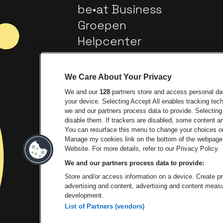
be•at Business
Groepen
Helpcenter
Contact
We Care About Your Privacy
We and our
128
partners store and access personal data
your device. Selecting Accept All enables tracking te
we and our partners process data to provide. Selecting 
disable them. If trackers are disabled, some content 
You can resurface this menu to change your choices or
Manage my cookies link on the bottom of the webpage. 
Ga naar de website van Europ
Ga 
Website. For more details, refer to our Privacy Policy.
We and our partners process data to provide:
Ga na
Store and/or access information on a device. Create pro
advertising and content, advertising and content mea
development.
List of Partners (vendors)
P