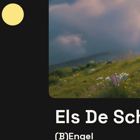
Els De S
(B)Engel