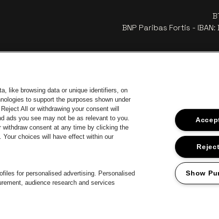
B
BNP Paribas Fortis - IBAN
, like browsing data or unique identifiers, on
chnologies to support the purposes shown under
Reject All or withdrawing your consent will
and ads you see may not be as relevant to you.
Accept
 withdraw consent at any time by clicking the
Your choices will have effect within our
car
Ga naar de
Ga naar de website van Coca-Cola
naar de website van Jupiler
Ga 
Reject
Ga n
Ga naar de website van Het logo van Li
Ga naar de 
ar de website van Het logo van Jameson in offwhite
Ga
Show Pu
files for personalised advertising. Personalised
surement, audience research and services
roclaimer
Cookies
Manage my cookies
Privacy
Algemene voorwaard