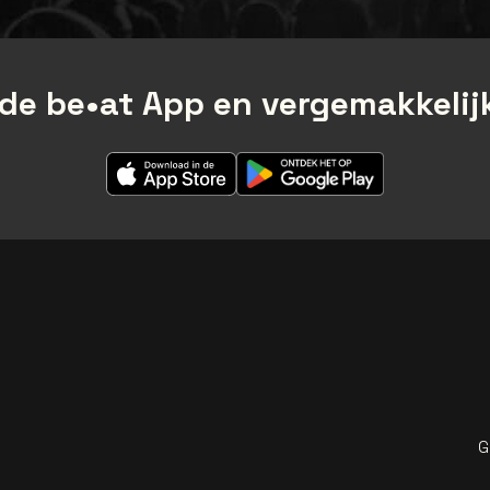
de be•at App en vergemakkelijk
G