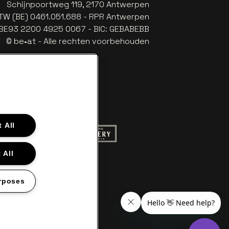
Schijnpoortweg 119, 2170 Antwerpen
TW (BE) 0461.051.688 - RPR Antwerpen
: BE93 2200 4925 0067 - BIC: GEBABEBB
© be•at - Alle rechten voorbehouden
 All
 website van Red Bull
Ga naar de website van Champagne Pom
naar de website van Het logo van Aperol
 All
aar de website van Nieuwsblad
llet in off-white
website van Croky
 naar de website van Lotto
rposes
en