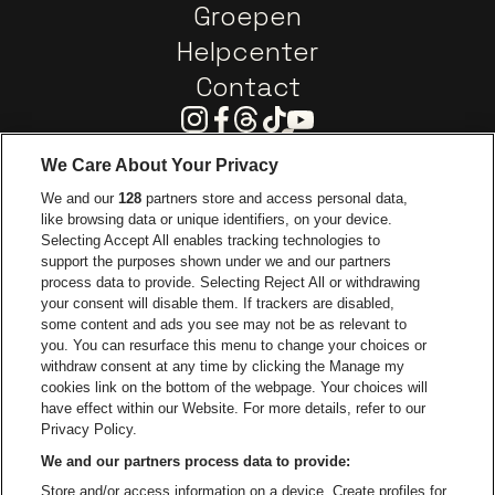
Groepen
Helpcenter
Contact
Instagram
Facebook
Threads
Tiktok
Youtube
We Care About Your Privacy
Ga naar de website van Europcar
We and our
128
partners store and access personal data,
Ga naar de webs
like browsing data or unique identifiers, on your device.
Selecting Accept All enables tracking technologies to
Ga naar de website van Re
support the purposes shown under we and our partners
Ga naar de website van Coca-Cola
Ga naar de 
process data to provide. Selecting Reject All or withdrawing
your consent will disable them. If trackers are disabled,
Ga naar de website van Champagne Pomm
some content and ads you see may not be as relevant to
Ga naar de website van
you. You can resurface this menu to change your choices or
withdraw consent at any time by clicking the Manage my
Ga naar de webs
Ga naar de website van Het logo van Li
Ga naar de website v
cookies link on the bottom of the webpage. Your choices will
Capitole Gent is een deel van
be•at
Ga naar de
have effect within our Website. For more details, refer to our
Capitole Gent
Privacy Policy.
Graaf Van Vlaanderenplein 5, 9000 Gent
We and our partners process data to provide:
Be-At Venues
Store and/or access information on a device. Create profiles for