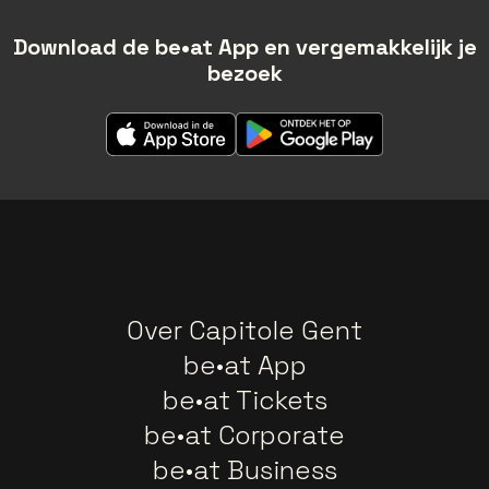
Download de be•at App en vergemakkelijk je
bezoek
Over Capitole Gent
be•at App
be•at Tickets
be•at Corporate
be•at Business