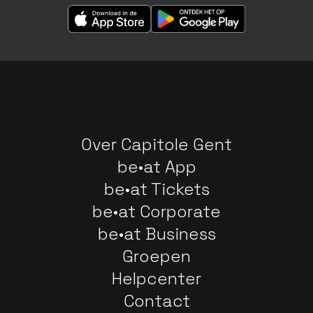
Over Capitole Gent
be•at App
be•at Tickets
be•at Corporate
be•at Business
Groepen
Helpcenter
Contact