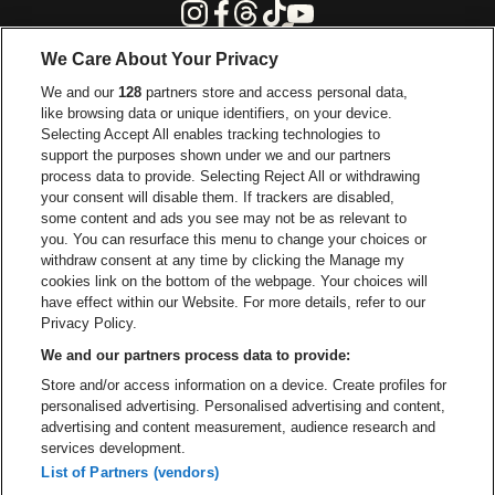
Instagram
Facebook
Threads
Tiktok
Youtube
We Care About Your Privacy
Ga naar de website van Europcar
We and our
128
partners store and access personal data,
Ga naar de webs
like browsing data or unique identifiers, on your device.
Selecting Accept All enables tracking technologies to
Ga naar de website van Re
support the purposes shown under we and our partners
Ga naar de website van Coca-Cola
Ga naar de 
process data to provide. Selecting Reject All or withdrawing
your consent will disable them. If trackers are disabled,
Ga naar de website van Champagne Pomm
some content and ads you see may not be as relevant to
Ga naar de website van
you. You can resurface this menu to change your choices or
withdraw consent at any time by clicking the Manage my
Ga naar de webs
Ga naar de website van Het logo van Li
Ga naar de website v
cookies link on the bottom of the webpage. Your choices will
Capitole Gent is een deel van
be•at
Ga naar de
have effect within our Website. For more details, refer to our
Capitole Gent
Privacy Policy.
Graaf Van Vlaanderenplein 5, 9000 Gent
We and our partners process data to provide:
Be-At Venues
Store and/or access information on a device. Create profiles for
Schijnpoortweg 119, 2170 Antwerpen
personalised advertising. Personalised advertising and content,
BTW (BE) 0461.051.688 - RPR Antwerpen
advertising and content measurement, audience research and
BNP Paribas Fortis - IBAN: BE93 2200 4925 0067 - BIC:
services development.
GEBABEBB
List of Partners (vendors)