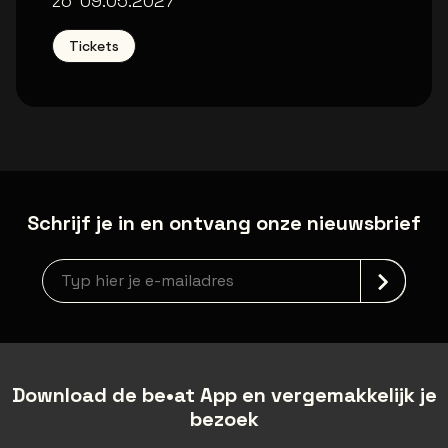
Trixxo Theater
zo
09.05.2027
Tickets
Schrijf je in en ontvang onze nieuwsbrief
Nieuwsbrief aanmelding
Download de be•at App en vergemakkelijk je
bezoek