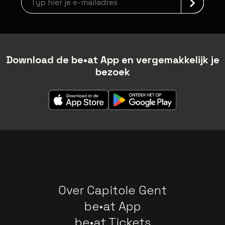
Download de be•at App en vergemakkelijk je
bezoek
Over Capitole Gent
be•at App
be•at Tickets