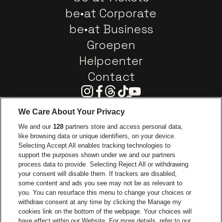
be•at Corporate
be•at Business
Groepen
Helpcenter
Contact
Instagram
Facebook
Threads
Tiktok
Youtube
We Care About Your Privacy
Ga naar de website van Europcar
We and our
128
partners store and access personal data,
Ga naar de webs
like browsing data or unique identifiers, on your device.
Selecting Accept All enables tracking technologies to
Ga naar de website van Re
support the purposes shown under we and our partners
Ga naar de website van Coca-Cola
Ga naar de 
process data to provide. Selecting Reject All or withdrawing
your consent will disable them. If trackers are disabled,
Ga naar de website van Champagne Pomm
some content and ads you see may not be as relevant to
Ga naar de website van
you. You can resurface this menu to change your choices or
withdraw consent at any time by clicking the Manage my
Ga naar de webs
Ga naar de website van Het logo van Li
Ga naar de website v
cookies link on the bottom of the webpage. Your choices will
Capitole Gent is een deel van
be•at
Ga naar de
have effect within our Website. For more details, refer to our