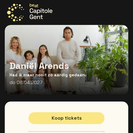
Ga naar de homepage
Daniël Arends
Had ik maar nooit zo aardig gedaan.
do 08.04.2027
Koop tickets