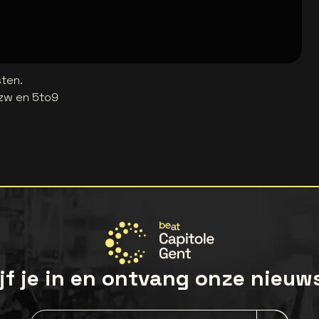
sten.
zw en 5to9
jf je in en ontvang onze nieuw
Nieuwsbrief aanmelding