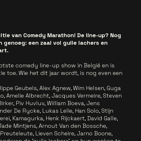
ditie van Comedy Marathon! De line-up? Nog
 genoeg: een zaal vol gulle lachers en
rt.
ootste comedy line-up show in België en is
e toe. Wie het dit jaar wordt, is nog even een
hilippe Geubels, Alex Agnew, Wim Helsen, Guga
o, Amelie Albrecht, Jacques Vermeire, Steven
 Birker, Piv Huvluv, William Boeva, Jens
der De Rycke, Lukas Lelie, Han Solo, Stijn
ei, Kamagurka, Henk Rijckaert, David Galle,
Jade Mintjens, Arnout Van den Bossche,
Preuteleute, Lieven Scheire, Jarno Boone,
 anderen de 'gulle lachers' op hun wenken te