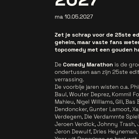
ma 10.05.2027
Zet je schrap voor de 25ste e
geheim, maar vaste fans weten
topcomedy met een gouden ha
De
Comedy Marathon
is de gr
ondertussen aan zijn 25ste editi
verrassing.
De voorbije jaren wisten o.a. P
Baul, Wouter Deprez, Kommil Fo
Mahieu, Nigel Williams, Gili, Bas
Dendoncker, Gunter Lamoot, Xan
Verdegem, Die Verdammte Spieler
Jeroen Verdick, Johnny Trash, 
Jeron Dewulf, Dries Heyneman, 
Ygor uit Poperinge en heel wat