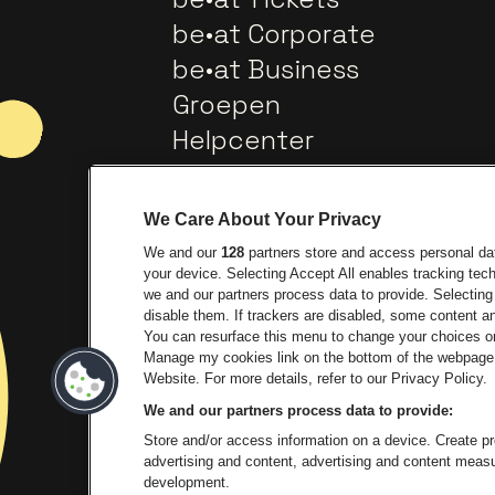
be•at Corporate
be•at Business
Groepen
Helpcenter
Contact
We Care About Your Privacy
We and our
128
partners store and access personal data
your device. Selecting Accept All enables tracking te
we and our partners process data to provide. Selecting 
disable them. If trackers are disabled, some content 
You can resurface this menu to change your choices or
Manage my cookies link on the bottom of the webpage. 
Ga naar de website van Europ
Ga 
Website. For more details, refer to our Privacy Policy.
We and our partners process data to provide:
Ga na
Store and/or access information on a device. Create pro
advertising and content, advertising and content mea
development.