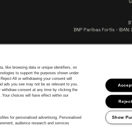
G
B
BNP Paribas Fortis - IBAN
, like browsing data or unique identifiers, on
chnologies to support the purposes shown under
Reject All or withdrawing your consent will
and ads you see may not be as relevant to you.
Accept
 withdraw consent at any time by clicking the
Your choices will have effect within our
car
Ga naar de
Ga naar de website van Coca-Cola
naar de website van Jupiler
Ga 
Reject
Ga n
Ga naar de website van Het logo van Li
Ga naar de 
ar de website van Het logo van Jameson in offwhite
Ga
Show Pu
files for personalised advertising. Personalised
surement, audience research and services