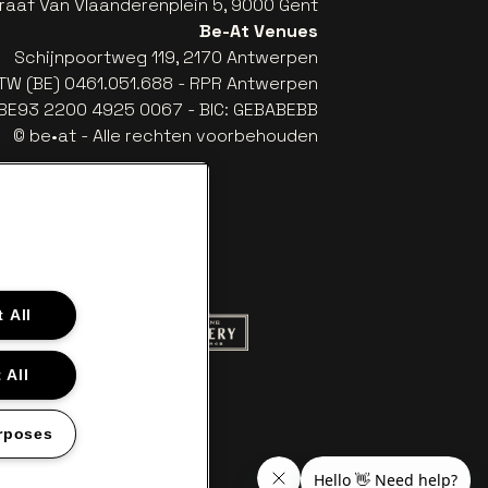
raaf Van Vlaanderenplein 5, 9000 Gent
Be-At Venues
Schijnpoortweg 119, 2170 Antwerpen
TW (BE) 0461.051.688 - RPR Antwerpen
: BE93 2200 4925 0067 - BIC: GEBABEBB
© be•at - Alle rechten voorbehouden
 All
 website van Red Bull
Ga naar de website van Champagne Pom
naar de website van Het logo van Aperol
 All
aar de website van Nieuwsblad
llet in off-white
website van Croky
 naar de website van Lotto
rposes