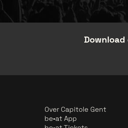
Download 
Over Capitole Gent
be•at App
be•at Tickets