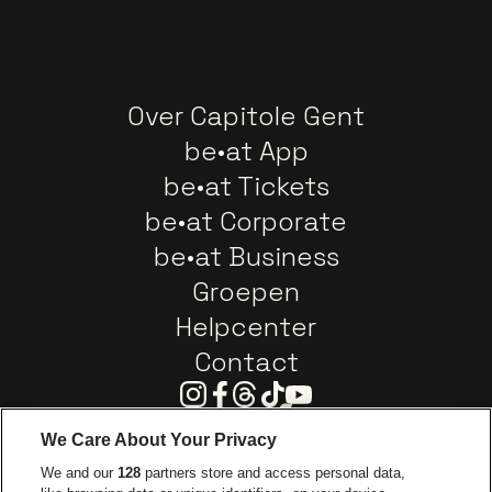
Over Capitole Gent
be•at App
be•at Tickets
be•at Corporate
be•at Business
Groepen
Helpcenter
Contact
Instagram
Facebook
Threads
Tiktok
Youtube
We Care About Your Privacy
Ga naar de website van Europcar
We and our
128
partners store and access personal data,
Ga naar de webs