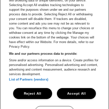
like browsing data or unique identifiers, on your device.
Selecting Accept All enables tracking technologies to
Ga naar de website van Re
support the purposes shown under we and our partners
Ga naar de website van Coca-Cola
Ga naar de 
process data to provide. Selecting Reject All or withdrawing
your consent will disable them. If trackers are disabled,
Ga naar de website van Champagne Pomm
some content and ads you see may not be as relevant to
Ga naar de website van
you. You can resurface this menu to change your choices or
withdraw consent at any time by clicking the Manage my
Ga naar de webs
Ga naar de website van Het logo van Li
Ga naar de website v
cookies link on the bottom of the webpage. Your choices will
Capitole Gent is een deel van
be•at
Ga naar de
have effect within our Website. For more details, refer to our
Capitole Gent
Privacy Policy.
Graaf Van Vlaanderenplein 5, 9000 Gent
We and our partners process data to provide:
Be-At Venues
Store and/or access information on a device. Create profiles for
Schijnpoortweg 119, 2170 Antwerpen
personalised advertising. Personalised advertising and content,
BTW (BE) 0461.051.688 - RPR Antwerpen
advertising and content measurement, audience research and
BNP Paribas Fortis - IBAN: BE93 2200 4925 0067 - BIC:
services development.
GEBABEBB
List of Partners (vendors)
© be•at - Alle rechten voorbehouden
Reject All
Accept All
Proclaimer
Cookies
Manage my cookies
Privacy
Algemene voorwaarden