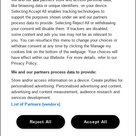
Ga naar de webs
like browsing data or unique identifiers, on your device.
Selecting Accept All enables tracking technologies to
Ga naar de website van Re
support the purposes shown under we and our partners
Ga naar de website van Coca-Cola
Ga naar de 
process data to provide. Selecting Reject All or withdrawing
your consent will disable them. If trackers are disabled,
Ga naar de website van Champagne Pomm
some content and ads you see may not be as relevant to
Ga naar de website van
you. You can resurface this menu to change your choices or
withdraw consent at any time by clicking the Manage my
Ga naar de webs
Ga naar de website van Het logo van Li
Ga naar de website v
cookies link on the bottom of the webpage. Your choices will
Capitole Gent is een deel van
be•at
Ga naar de
have effect within our Website. For more details, refer to our
Capitole Gent
Privacy Policy.
Graaf Van Vlaanderenplein 5, 9000 Gent
We and our partners process data to provide:
Be-At Venues
Store and/or access information on a device. Create profiles for
Schijnpoortweg 119, 2170 Antwerpen
personalised advertising. Personalised advertising and content,
BTW (BE) 0461.051.688 - RPR Antwerpen
advertising and content measurement, audience research and
BNP Paribas Fortis - IBAN: BE93 2200 4925 0067 - BIC:
services development.
GEBABEBB
List of Partners (vendors)
© be•at - Alle rechten voorbehouden
Reject All
Accept All
Proclaimer
Cookies
Manage my cookies
Privacy