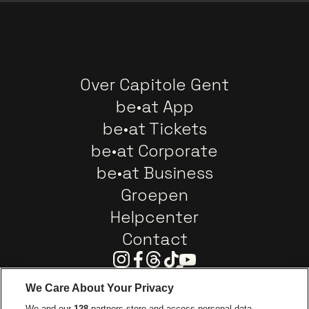
Over Capitole Gent
be•at App
be•at Tickets
be•at Corporate
be•at Business
Groepen
Helpcenter
Contact
Instagram
Facebook
Threads
Tiktok
Youtube
We Care About Your Privacy
Ga naar de website van Europcar
We and our
128
partners store and access personal data,